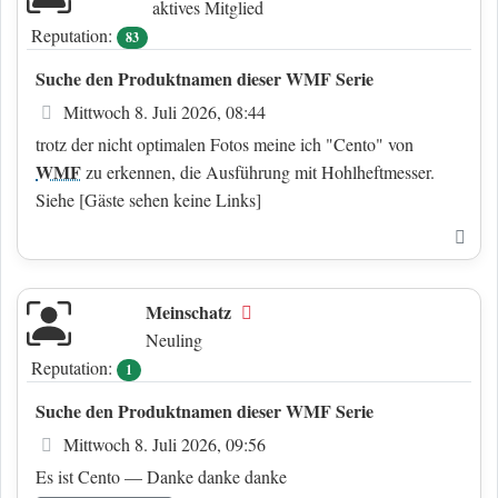
aktives Mitglied
Reputation:
83
Suche den Produktnamen dieser WMF Serie
Beitrag
Mittwoch 8. Juli 2026, 08:44
trotz der nicht optimalen Fotos meine ich "Cento" von
WMF
zu erkennen, die Ausführung mit Hohlheftmesser.
Siehe
[Gäste sehen keine Links]
Nac
Meinschatz
Offline
Neuling
Reputation:
1
Suche den Produktnamen dieser WMF Serie
Beitrag
Mittwoch 8. Juli 2026, 09:56
Es ist Cento — Danke danke danke