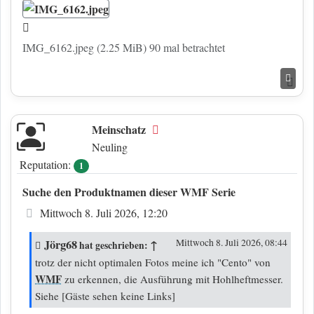
IMG_6162.jpeg (2.25 MiB) 90 mal betrachtet
Nac
Meinschatz
Offline
Neuling
Reputation:
1
Suche den Produktnamen dieser WMF Serie
Beitrag
Mittwoch 8. Juli 2026, 12:20
Jörg68
↑
Mittwoch 8. Juli 2026, 08:44
hat geschrieben:
trotz der nicht optimalen Fotos meine ich "Cento" von
WMF
zu erkennen, die Ausführung mit Hohlheftmesser.
Siehe
[Gäste sehen keine Links]