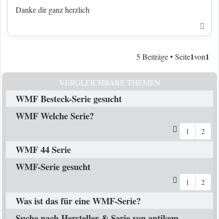
Danke dir ganz herzlich
Nac
1
1
5 Beiträge • Seite
von
VERGLEICHBARE THEMEN
WMF Besteck-Serie gesucht
WMF Welche Serie?
1
2
WMF 44 Serie
WMF-Serie gesucht
1
2
Was ist das für eine WMF-Serie?
Suche nach Hersteller & Serie von antikem