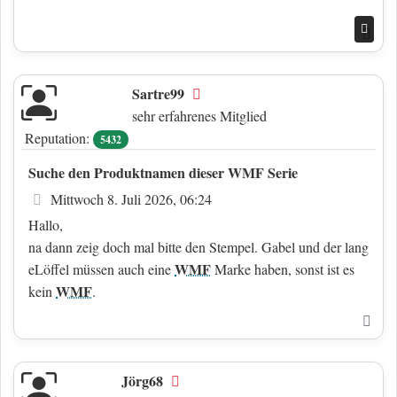
Nac
Sartre99
Offline
sehr erfahrenes Mitglied
Reputation:
5432
Suche den Produktnamen dieser WMF Serie
Beitrag
Mittwoch 8. Juli 2026, 06:24
Hallo,
na dann zeig doch mal bitte den Stempel. Gabel und der lang
WMF
eLöffel müssen auch eine
Marke haben, sonst ist es
WMF
kein
.
Nac
Jörg68
Offline