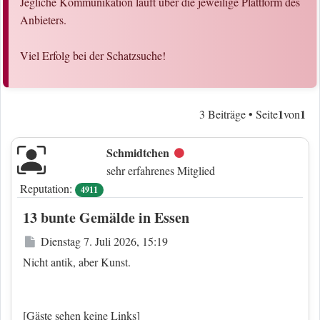
Jegliche Kommunikation läuft über die jeweilige Plattform des
Anbieters.
Viel Erfolg bei der Schatzsuche!
1
1
3 Beiträge • Seite
von
Schmidtchen
Offline
sehr erfahrenes Mitglied
Reputation:
4911
13 bunte Gemälde in Essen
Beitrag
Dienstag 7. Juli 2026, 15:19
Nicht antik, aber Kunst.
[Gäste sehen keine Links]