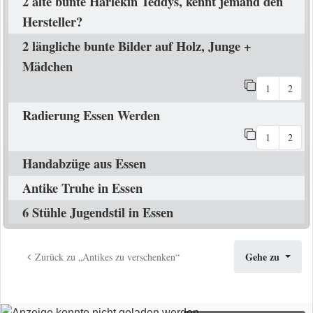
2 alte bunte Harlekin Teddys, kennt jemand den
Hersteller?
2 längliche bunte Bilder auf Holz, Junge +
Mädchen
1
2
Radierung Essen Werden
1
2
Handabzüge aus Essen
Antike Truhe in Essen
6 Stühle Jugendstil in Essen
Gehe zu
Zurück zu „Antikes zu verschenken“