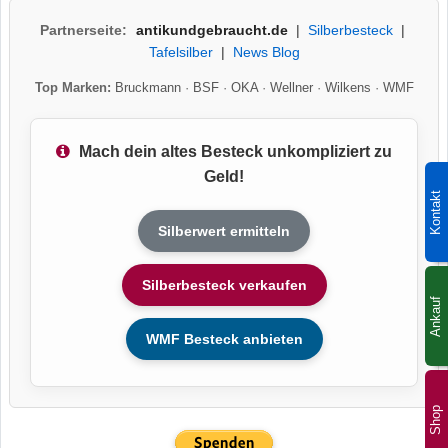
Partnerseite:
antikundgebraucht.de
|
Silberbesteck
|
Tafelsilber
|
News Blog
Top Marken:
Bruckmann
·
BSF
·
OKA
·
Wellner
·
Wilkens
·
WMF
Mach dein altes Besteck unkompliziert zu
Geld!
Kontakt
Silberwert ermitteln
Silberbesteck verkaufen
Ankauf
WMF Besteck anbieten
Shop