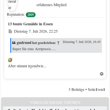
erfahrenes Mitglied
Reputation:
2029
13 bunte Gemälde in Essen
Beitrag
Dienstag 7. Juli 2026, 22:25
gudrund
↑
Dienstag 7. Juli 2026, 16:45
hat geschrieben:
Super für eine Arztpraxis.....
Aber stimmt irgendwie...
Nac
1
1
3 Beiträge • Seite
von
VERGLEICHBARE THEMEN