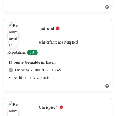
Nac
gudrund
Offline
sehr erfahrenes Mitglied
Reputation:
1454
13 bunte Gemälde in Essen
Beitrag
Dienstag 7. Juli 2026, 16:45
Super für eine Arztpraxis.....
Nac
Chrispie74
Offline