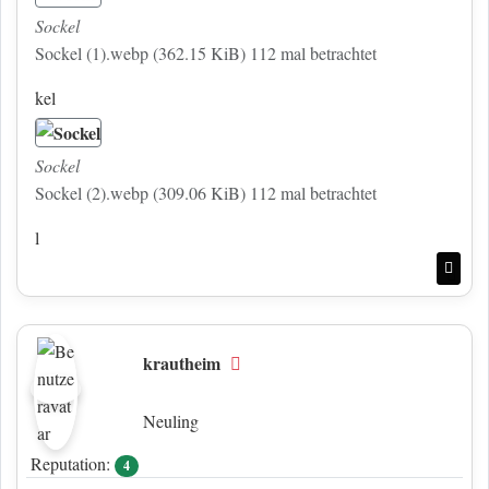
Sockel
Sockel (1).webp (362.15 KiB) 112 mal betrachtet
kel
Sockel
Sockel (2).webp (309.06 KiB) 112 mal betrachtet
l
Nac
krautheim
Offline
Neuling
Reputation:
4