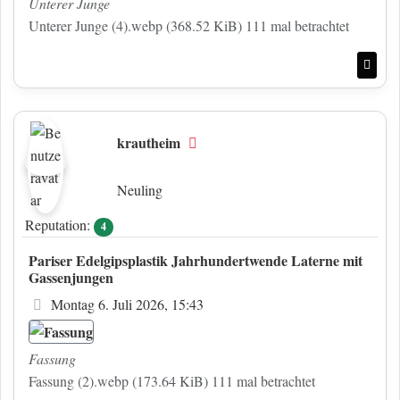
Unterer Junge
Unterer Junge (4).webp (368.52 KiB) 111 mal betrachtet
Nac
krautheim
Offline
Neuling
Reputation:
4
Pariser Edelgipsplastik Jahrhundertwende Laterne mit
Gassenjungen
Beitrag
Montag 6. Juli 2026, 15:43
Fassung
Fassung (2).webp (173.64 KiB) 111 mal betrachtet