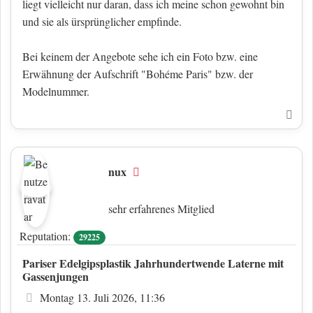
liegt vielleicht nur daran, dass ich meine schon gewohnt bin
und sie als ürsprünglicher empfinde.
Bei keinem der Angebote sehe ich ein Foto bzw. eine
Erwähnung der Aufschrift "Bohéme Paris" bzw. der
Modelnummer.
Nac
nux
Offline
sehr erfahrenes Mitglied
Reputation:
29225
Pariser Edelgipsplastik Jahrhundertwende Laterne mit
Gassenjungen
Beitrag
Montag 13. Juli 2026, 11:36