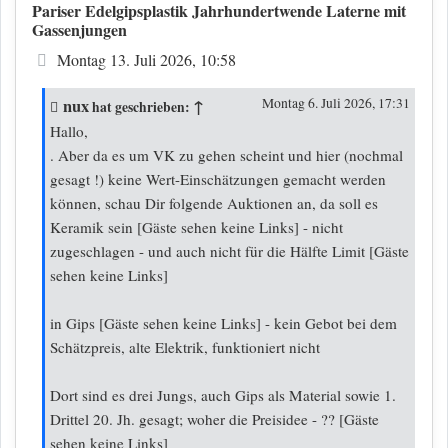
Pariser Edelgipsplastik Jahrhundertwende Laterne mit
Gassenjungen
Beitrag
Montag 13. Juli 2026, 10:58
nux
↑
Montag 6. Juli 2026, 17:31
hat geschrieben:
Hallo,
. Aber da es um VK zu gehen scheint und hier (nochmal
gesagt !) keine Wert-Einschätzungen gemacht werden
können, schau Dir folgende Auktionen an, da soll es
Keramik sein
[Gäste sehen keine Links]
- nicht
zugeschlagen - und auch nicht für die Hälfte Limit
[Gäste
sehen keine Links]
in Gips
[Gäste sehen keine Links]
- kein Gebot bei dem
Schätzpreis, alte Elektrik, funktioniert nicht
Dort sind es drei Jungs, auch Gips als Material sowie 1.
Drittel 20. Jh. gesagt; woher die Preisidee - ??
[Gäste
sehen keine Links]