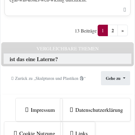
Nac
2
»
1
13 Beiträge
VERGLEICHBARE THEMEN
ist das eine Laterne?
Gehe zu
Zurück zu „Skulpturen und Plastiken 🗿“
Impressum
Datenschutzerklärung
Cookie Nutzung
Links