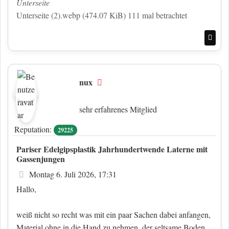
Unterseite
Unterseite (2).webp (474.07 KiB) 111 mal betrachtet
Nac
nux
Offline
sehr erfahrenes Mitglied
Reputation:
29225
Pariser Edelgipsplastik Jahrhundertwende Laterne mit
Gassenjungen
Beitrag
Montag 6. Juli 2026, 17:31
Hallo,
weiß nicht so recht was mit ein paar Sachen dabei anfangen,
Material ohne in die Hand zu nehmen, der seltsame Boden,