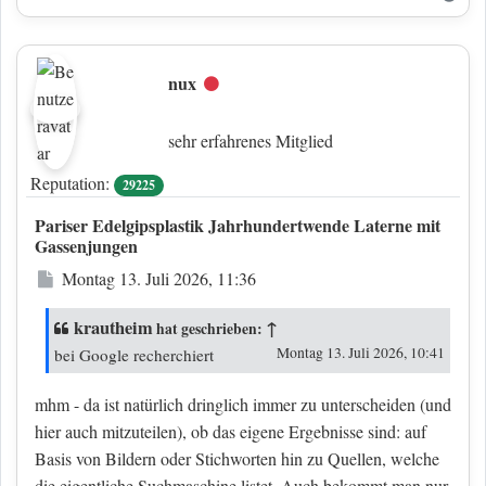
nux
Offline
sehr erfahrenes Mitglied
Reputation:
29225
Pariser Edelgipsplastik Jahrhundertwende Laterne mit
Gassenjungen
Beitrag
Montag 13. Juli 2026, 11:36
krautheim
↑
hat geschrieben:
Montag 13. Juli 2026, 10:41
bei Google recherchiert
mhm - da ist natürlich dringlich immer zu unterscheiden (und
hier auch mitzuteilen), ob das eigene Ergebnisse sind: auf
Basis von Bildern oder Stichworten hin zu Quellen, welche
die eigentliche Suchmaschine listet. Auch bekommt man nur