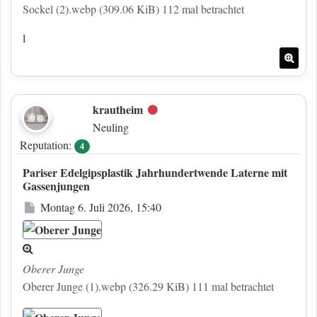
Sockel (2).webp (309.06 KiB) 112 mal betrachtet
l
Nac
krautheim
Offline
Neuling
Reputation:
4
Pariser Edelgipsplastik Jahrhundertwende Laterne mit
Gassenjungen
Beitrag
Montag 6. Juli 2026, 15:40
Oberer Junge
Oberer Junge (1).webp (326.29 KiB) 111 mal betrachtet