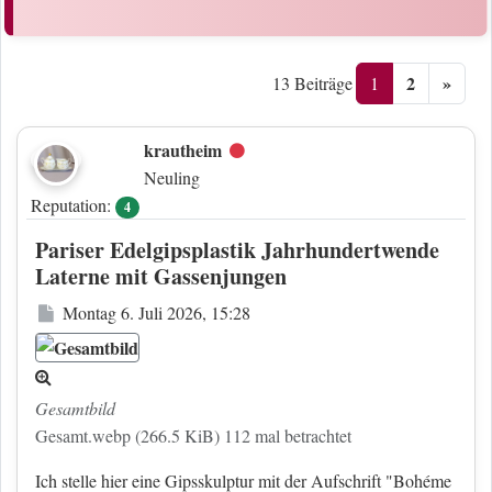
2
»
1
13 Beiträge
krautheim
Offline
Neuling
Reputation:
4
Pariser Edelgipsplastik Jahrhundertwende
Laterne mit Gassenjungen
Beitrag
Montag 6. Juli 2026, 15:28
Gesamtbild
Gesamt.webp (266.5 KiB) 112 mal betrachtet
Ich stelle hier eine Gipsskulptur mit der Aufschrift "Bohéme