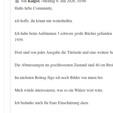
Beitrag
Kalgox
von
»
Montag 6. Juli 2026, 10:00
Hallo liebe Community,
ich hoffe, ihr könnt mir weiterhelfen.
Ich habe beim Aufräumen 3 schwere große Bücher gefunden v
1939.
Dort sind von jeder Ausgabe die Titelseite und eine weitere S
Die Abmessungen im geschlossenen Zustand sind 40 cm Brei
Im nächsten Beitrag füge ich noch Bilder von innen bei.
Mich würde interessieren, was so ein Wälzer wert wäre.
Ich bedanke mich für Eure Einschätzung dazu.