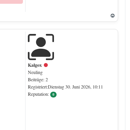
Nach o
Kalgox
Offline
Neuling
Beiträge: 2
Registriert:Dienstag 30. Juni 2026, 10:11
Reputation:
0