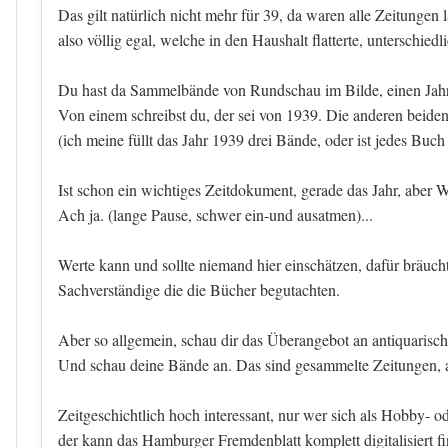
Das gilt natürlich nicht mehr für 39, da waren alle Zeitungen l
also völlig egal, welche in den Haushalt flatterte, unterschie
Du hast da Sammelbände von Rundschau im Bilde, einen Jahr
Von einem schreibst du, der sei von 1939. Die anderen beiden
(ich meine füllt das Jahr 1939 drei Bände, oder ist jedes Buch 
Ist schon ein wichtiges Zeitdokument, gerade das Jahr, aber 
Ach ja. (lange Pause, schwer ein-und ausatmen)...
Werte kann und sollte niemand hier einschätzen, dafür bräucht
Sachverständige die die Bücher begutachten.
Aber so allgemein, schau dir das Überangebot an antiquarisc
Und schau deine Bände an. Das sind gesammelte Zeitungen, a
Zeitgeschichtlich hoch interessant, nur wer sich als Hobby- o
der kann das Hamburger Fremdenblatt komplett digitalisiert f