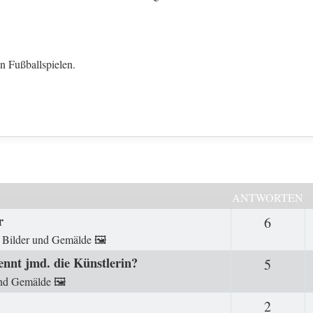
n Fußballspielen.
ANTWORTEN
r
6
Antwor
n
Bilder und Gemälde 🖼️
ennt jmd. die Künstlerin?
5
Antwor
nd Gemälde 🖼️
2
Antwor