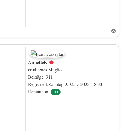
Nach o
AnnetteK
Offline
erfahrenes Mitglied
Beiträge: 911
Registriert:Sonntag 9. März 2025, 18:33
Reputation:
711