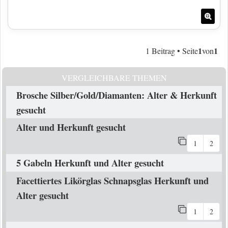
Nac
1
1
1 Beitrag • Seite
von
VERGLEICHBARE THEMEN
Brosche Silber/Gold/Diamanten: Alter & Herkunft
gesucht
Alter und Herkunft gesucht
1
2
5 Gabeln Herkunft und Alter gesucht
Facettiertes Likörglas Schnapsglas Herkunft und
Alter gesucht
1
2