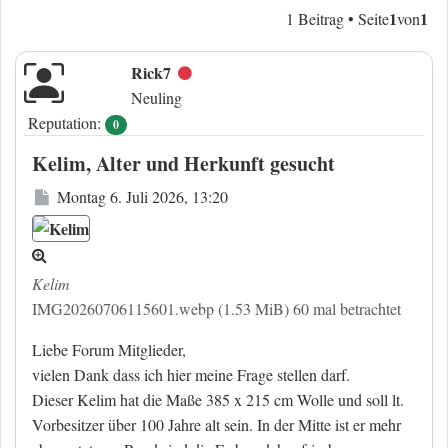
1
1
1 Beitrag • Seite
von
Rick7
Offline
Neuling
Reputation:
0
Kelim, Alter und Herkunft gesucht
Beitrag
Montag 6. Juli 2026, 13:20
Kelim
IMG20260706115601.webp (1.53 MiB) 60 mal betrachtet
Liebe Forum Mitglieder,
vielen Dank dass ich hier meine Frage stellen darf.
Dieser Kelim hat die Maße 385 x 215 cm Wolle und soll lt.
Vorbesitzer über 100 Jahre alt sein. In der Mitte ist er mehr