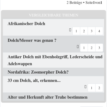
1
1
2 Beiträge • Seite
von
VERGLEICHBARE THEMEN
Afrikanischer Dolch
1
2
3
4
Dolch/Messer was genau ?
1
2
3
Antiker Dolch mit Ebenholzgriff, Lederscheide und
Adelswappen
Nordafrika: Zoomorpher Dolch?
33 cm Dolch, alt, erkennen...
1
2
Alter und Herkunft alter Truhe bestimmen