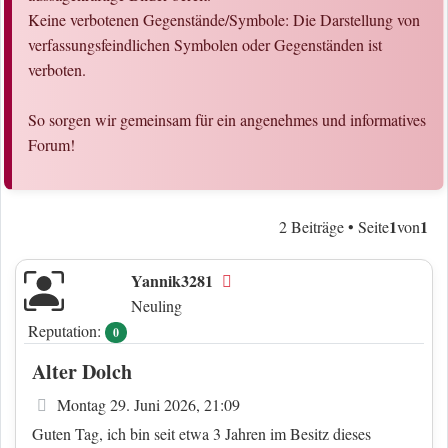
Keine verbotenen Gegenstände/Symbole: Die Darstellung von
verfassungsfeindlichen Symbolen oder Gegenständen ist
verboten.
So sorgen wir gemeinsam für ein angenehmes und informatives
Forum!
1
1
2 Beiträge • Seite
von
Yannik3281
Offline
Neuling
Reputation:
0
Alter Dolch
Beitrag
Montag 29. Juni 2026, 21:09
Guten Tag, ich bin seit etwa 3 Jahren im Besitz dieses