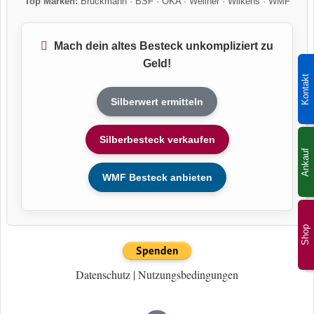
Top Marken:
Bruckmann
·
BSF
·
OKA
·
Wellner
·
Wilkens
·
WMF
Mach dein altes Besteck unkompliziert zu
Geld!
Kontakt
Silberwert ermitteln
Silberbesteck verkaufen
Ankauf
WMF Besteck anbieten
Shop
Datenschutz
|
Nutzungsbedingungen