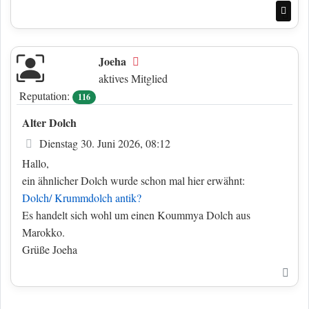
Nac
Joeha
Offline
aktives Mitglied
Reputation:
116
Alter Dolch
Beitrag
Dienstag 30. Juni 2026, 08:12
Hallo,
ein ähnlicher Dolch wurde schon mal hier erwähnt:
Dolch/ Krummdolch antik?
Es handelt sich wohl um einen Koummya Dolch aus
Marokko.
Grüße Joeha
Nac