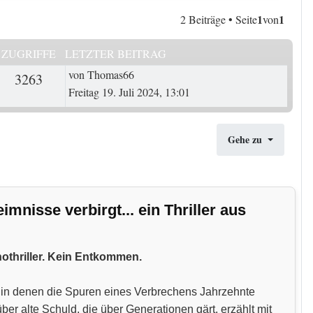
1
1
2 Beiträge • Seite
von
ZUGRIFFE
LETZTER BEITRAG
Letzter Beitrag
von
Thomas66
ten
3263
Zugriffe
Freitag 19. Juli 2024, 13:01
Gehe zu
nisse verbirgt... ein Thriller aus
hothriller. Kein Entkommen.
n, in denen die Spuren eines Verbrechens Jahrzehnte
 alte Schuld, die über Generationen gärt, erzählt mit