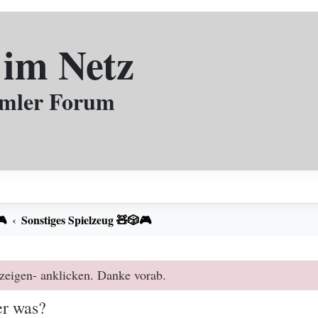
 im Netz
mmler Forum
🎮
Sonstiges Spielzeug 🧸🎲🎮
zeigen- anklicken. Danke vorab.
er was?