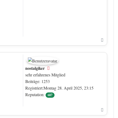
Nach o
nostalgiker
Offline
sehr erfahrenes Mitglied
Beiträge: 1253
Registriert:Montag 28. April 2025, 23:15
Reputation:
687
Nach o