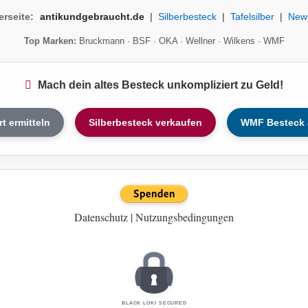
erseite:
antikundgebraucht.de
|
Silberbesteck
|
Tafelsilber
|
New
Top Marken:
Bruckmann
·
BSF
·
OKA
·
Wellner
·
Wilkens
·
WMF
Mach dein altes Besteck unkompliziert zu Geld!
rt ermitteln
Silberbesteck verkaufen
WMF Besteck 
Datenschutz
|
Nutzungsbedingungen
BLACK LOKI SECURED