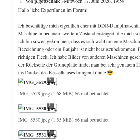
Beitrag
p.gottschalk
von
»
Mittwoch 17. Juni 2026, 19:59
Hallo liebe ExpertInnen im Forum!
Ich beschäftige mich eigentlich eher mit DDR-Dampfmaschin
Maschine in bedauernswertem Zustand ersteigert, die mich vor 
Ich bin soweit gekommen, dass es sich wohl um eine Maschine 
Bezeichnung oder ein Baujahr ist nicht herauszubekommen. Die 
richtigen Fleck. Ich habe Bilder von anderen Maschinen geseh
der Rückseite der Grundplatte findet man bei sehr genauem
ins Dunkel des Kesselhauses bringen könnte
.
IMG_5529.jpeg (1.68 MiB) 66 mal betrachtet
IMG_5530.jpeg (1.55 MiB) 66 mal betrachtet