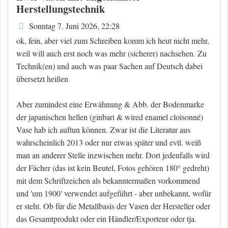
Herstellungstechnik
Beitrag
Sonntag 7. Juni 2026, 22:28
ok, fein, aber viel zum Schreiben komm ich heut nicht mehr,
weil will auch erst noch was mehr (sicherer) nachsehen. Zu
Technik(en) und auch was paar Sachen auf Deutsch dabei
übersetzt heißen
Aber zumindest eine Erwähnung & Abb. der Bodenmarke
der japanischen hellen (ginbari & wired enamel cloisonné)
Vase hab ich auftun können. Zwar ist die Literatur aus
wahrscheinlich 2013 oder nur etwas später und evtl. weiß
man an anderer Stelle inzwischen mehr. Dort jedenfalls wird
der Fächer (das ist kein Beutel, Fotos gehören 180° gedreht)
mit dem Schriftzeichen als bekanntermaßen vorkommend
und 'um 1900' verwendet aufgeführt - aber unbekannt, wofür
er steht. Ob für die Metallbasis der Vasen der Hersteller oder
das Gesamtprodukt oder ein Händler/Exporteur oder tja.