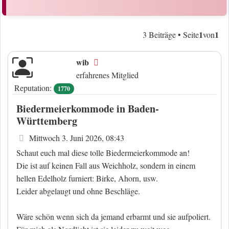
1
1
3 Beiträge • Seite
von
wib
Offline
erfahrenes Mitglied
Reputation:
1770
Biedermeierkommode in Baden-
Württemberg
Beitrag
Mittwoch 3. Juni 2026, 08:43
Schaut euch mal diese tolle Biedermeierkommode an!
Die ist auf keinen Fall aus Weichholz, sondern in einem
hellen Edelholz furniert: Birke, Ahorn, usw.
Leider abgelaugt und ohne Beschläge.
Wäre schön wenn sich da jemand erbarmt und sie aufpoliert.