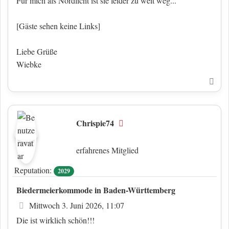
Für mich als Nordlicht ist sie leider zu weit weg...
[Gäste sehen keine Links]
Liebe Grüße
Wiebke
Nac
Chrispie74
Offline
erfahrenes Mitglied
Reputation:
2029
Biedermeierkommode in Baden-Württemberg
Beitrag
Mittwoch 3. Juni 2026, 11:07
Die ist wirklich schön!!!