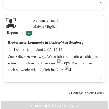
Nac
Sammelvirus
Offline
aktives Mitglied
Reputation:
57
Biedermeierkommode in Baden-Württemberg
Beitrag
Donnerstag 4. Juni 2026, 12:14
Zum Glück zu weit weg. Wenn ich noch mehr anschleppe,
schmeißt mich meine Frau raus.
Darum schaue ich
auch so wenig wie möglich im Netz.
Nac
1
1
3 Beiträge • Seite
von
VERGLEICHBARE THEMEN