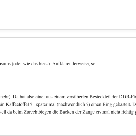
imsums (oder wie das hiess). Aufklärenderweise, so:
t mehr). Da hat also einer aus einem versilberten Besteckteil der DDR
in Kaffeelöffel ? - später mal (nachwendlich ?) einen Ring gebastelt.
weil da beim Zurechtbiegen die Backen der Zange erstmal nicht richtig g