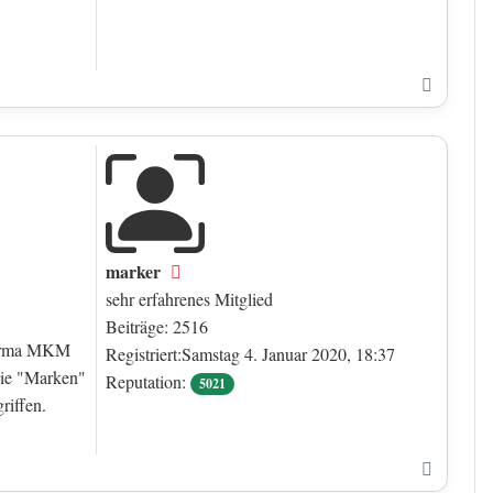
Nach o
marker
Offline
sehr erfahrenes Mitglied
Beiträge: 2516
-Firma MKM
Registriert:Samstag 4. Januar 2020, 18:37
 Die "Marken"
Reputation:
5021
riffen.
Nach o