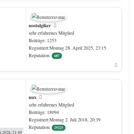
nostalgiker
Online
sehr erfahrenes Mitglied
Beiträge: 1253
Registriert:Montag 28. April 2025, 23:15
Reputation:
687
Nach o
nux
Offline
sehr erfahrenes Mitglied
Beiträge: 18094
Registriert:Montag 2. Juli 2018, 20:39
Reputation:
29225
i 2026, 21:49