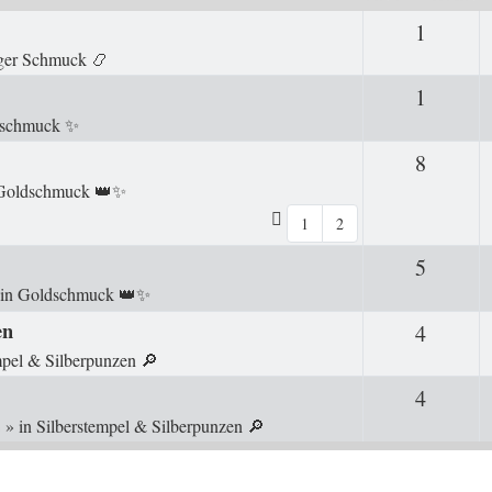
1
Antwor
ger Schmuck 📿
1
Antwor
rschmuck ✨
8
Antwor
Goldschmuck 👑✨
1
2
5
Antwor
in
Goldschmuck 👑✨
en
4
Antwor
mpel & Silberpunzen 🔎
4
Antwor
3
» in
Silberstempel & Silberpunzen 🔎