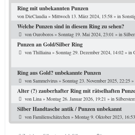
Ring mit unbekannten Punzen
von
DieClaudia
»
Mittwoch 13. März 2024, 15:58
» in
Sonsti
Welche Punzen sind in diesem Ring zu sehen?
von
Ouroboros
»
Sonntag 19. Mai 2024, 23:01
» in
Silbe
Punzen an Gold/Silber Ring
von
Thilliaina
»
Sonntag 29. Dezember 2024, 14:02
» in
Ring aus Gold? unbekannte Punzen
von
Sammelvirus
»
Sonntag 23. November 2025, 22:25
» 
Alter (?) zauberhafter Ring mit rätselhaften Punz
von
Lina
»
Montag 26. Januar 2026, 19:21
» in
Silberste
Silber Handtasche antik / Punzen unbekannt
von
Familienschätzchen
»
Montag 9. Oktober 2023, 16:5