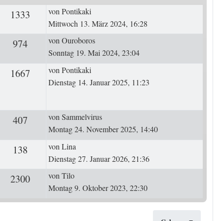
Letzter Beitrag
von
Pontikaki
ten
1333
Zugriffe
Mittwoch 13. März 2024, 16:28
Letzter Beitrag
von
Ouroboros
ten
974
Zugriffe
Sonntag 19. Mai 2024, 23:04
Letzter Beitrag
von
Pontikaki
ten
1667
Zugriffe
Dienstag 14. Januar 2025, 11:23
Letzter Beitrag
von
Sammelvirus
ten
407
Zugriffe
Montag 24. November 2025, 14:40
Letzter Beitrag
von
Lina
ten
138
Zugriffe
Dienstag 27. Januar 2026, 21:36
Letzter Beitrag
von
Tilo
ten
2300
Zugriffe
Montag 9. Oktober 2023, 22:30