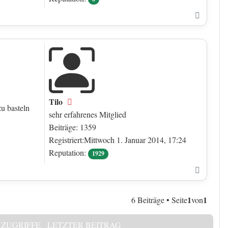
Nach o
Tilo
Offline
u basteln
sehr erfahrenes Mitglied
Beiträge: 1359
Registriert:Mittwoch 1. Januar 2014, 17:24
Reputation:
1929
Nach o
1
1
6 Beiträge • Seite
von
ZUGRIFFE
LETZTER BEITRAG