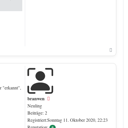
Nach o
r "erkannt",
branwen
Offline
Neuling
Beiträge: 2
Registriert:Sonntag 11. Oktober 2020, 22:23
Reputation:
0