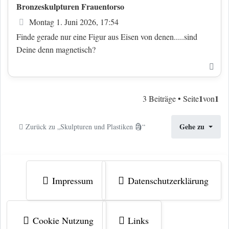
Bronzeskulpturen Frauentorso
Beitrag
Montag 1. Juni 2026, 17:54
Finde gerade nur eine Figur aus Eisen von denen.....sind
Deine denn magnetisch?
Nac
1
1
3 Beiträge • Seite
von
Gehe zu
Zurück zu „Skulpturen und Plastiken 🗿“
Impressum
Datenschutzerklärung
Cookie Nutzung
Links