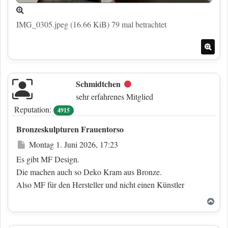
IMG_0305.jpeg (16.66 KiB) 79 mal betrachtet
Nac
Schmidtchen
Offline
sehr erfahrenes Mitglied
Reputation:
4915
Bronzeskulpturen Frauentorso
Beitrag
Montag 1. Juni 2026, 17:23
Es gibt MF Design.
Die machen auch so Deko Kram aus Bronze.
Also MF für den Hersteller und nicht einen Künstler
Nac