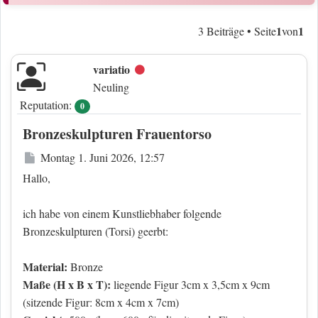
1
1
3 Beiträge • Seite
von
variatio
Offline
Neuling
Reputation:
0
Bronzeskulpturen Frauentorso
Beitrag
Montag 1. Juni 2026, 12:57
Hallo,
ich habe von einem Kunstliebhaber folgende
Bronzeskulpturen (Torsi) geerbt:
Material:
Bronze
Maße (H x B x T):
liegende Figur 3cm x 3,5cm x 9cm
(sitzende Figur: 8cm x 4cm x 7cm)