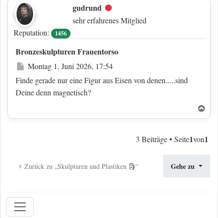
gudrund
Offline
sehr erfahrenes Mitglied
Reputation:
1456
Bronzeskulpturen Frauentorso
Beitrag
Montag 1. Juni 2026, 17:54
Finde gerade nur eine Figur aus Eisen von denen.....sind
Deine denn magnetisch?
Nac
1
1
3 Beiträge • Seite
von
Gehe zu
Zurück zu „Skulpturen und Plastiken 🗿“