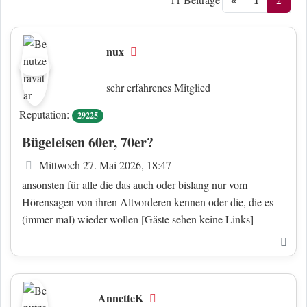
nux
Offline
sehr erfahrenes Mitglied
Reputation:
29225
Bügeleisen 60er, 70er?
Beitrag
Mittwoch 27. Mai 2026, 18:47
ansonsten für alle die das auch oder bislang nur vom
Hörensagen von ihren Altvorderen kennen oder die, die es
(immer mal) wieder wollen
[Gäste sehen keine Links]
Nac
AnnetteK
Offline