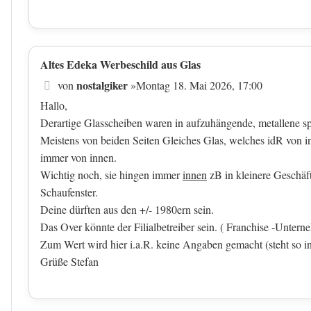
Altes Edeka Werbeschild aus Glas
Beitrag
nostalgiker
von
»
Montag 18. Mai 2026, 17:00
Hallo,
Derartige Glasscheiben waren in aufzuhängende, metallene sp
Meistens von beiden Seiten Gleiches Glas, welches idR von i
immer von innen.
Wichtig noch, sie hingen immer
innen
zB in kleinere Geschäft
Schaufenster.
Deine dürften aus den +/- 1980ern sein.
Das Over könnte der Filialbetreiber sein. ( Franchise -Unter
Zum Wert wird hier i.a.R. keine Angaben gemacht (steht so i
Grüße Stefan