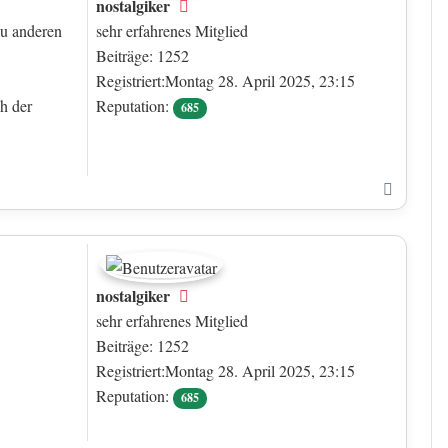
nostalgiker
Offline
zu anderen
sehr erfahrenes Mitglied
Beiträge: 1252
Registriert:Montag 28. April 2025, 23:15
ch der
Reputation:
685
Nach o
nostalgiker
Offline
sehr erfahrenes Mitglied
Beiträge: 1252
Registriert:Montag 28. April 2025, 23:15
Reputation:
685