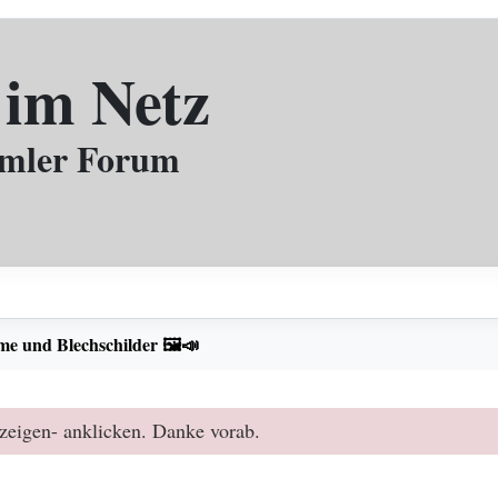
 im Netz
mmler Forum
e und Blechschilder 🖼️📣
zeigen- anklicken. Danke vorab.