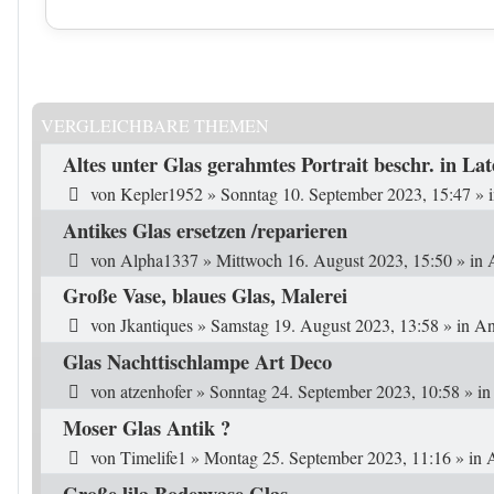
VERGLEICHBARE THEMEN
Altes unter Glas gerahmtes Portrait beschr. in Lat
von
Kepler1952
»
Sonntag 10. September 2023, 15:47
» 
Antikes Glas ersetzen /reparieren
von
Alpha1337
»
Mittwoch 16. August 2023, 15:50
» in
Große Vase, blaues Glas, Malerei
von
Jkantiques
»
Samstag 19. August 2023, 13:58
» in
An
Glas Nachttischlampe Art Deco
von
atzenhofer
»
Sonntag 24. September 2023, 10:58
» i
Moser Glas Antik ?
von
Timelife1
»
Montag 25. September 2023, 11:16
» in
A
Große lila Bodenvase Glas