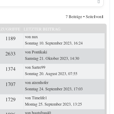
Nach o
1
1
7 Beiträge • Seite
von
ZUGRIFFE
LETZTER BEITRAG
Letzter Beitrag
von
nux
ten
1189
Zugriffe
Sonntag 10. September 2023, 16:24
Letzter Beitrag
von
Pontikaki
ten
2633
Zugriffe
Samstag 21. Oktober 2023, 14:30
Letzter Beitrag
von
Sartre99
ten
1374
Zugriffe
Sonntag 20. August 2023, 07:55
Letzter Beitrag
von
atzenhofer
ten
1707
Zugriffe
Sonntag 24. September 2023, 17:03
Letzter Beitrag
von
Timelife1
ten
1729
Zugriffe
Montag 25. September 2023, 13:25
Letzter Beitrag
von
bootsfrau40