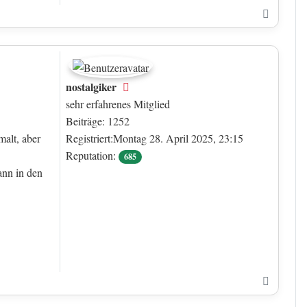
Nach o
nostalgiker
Offline
sehr erfahrenes Mitglied
Beiträge: 1252
malt, aber
Registriert:Montag 28. April 2025, 23:15
Reputation:
685
ann in den
Nach o