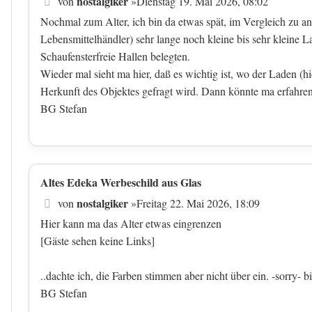
Beitrag
nostalgiker
von
»
Dienstag 19. Mai 2026, 08:02
Nochmal zum Alter, ich bin da etwas spät, im Vergleich zu a
Lebensmittelhändler) sehr lange noch kleine bis sehr kleine L
Schaufensterfreie Hallen belegten.
Wieder mal sieht ma hier, daß es wichtig ist, wo der Laden (h
Herkunft des Objektes gefragt wird. Dann könnte ma erfahren
BG Stefan
Altes Edeka Werbeschild aus Glas
Beitrag
nostalgiker
von
»
Freitag 22. Mai 2026, 18:09
Hier kann ma das Alter etwas eingrenzen
[Gäste sehen keine Links]
..dachte ich, die Farben stimmen aber nicht über ein. -sorry- bi
BG Stefan