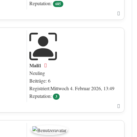
Reputation:
685
Nach o
Mali1
Offline
Neuling
Beiträge: 6
Registriert:Mittwoch 4. Februar 2026, 13:49
Reputation:
3
Nach o