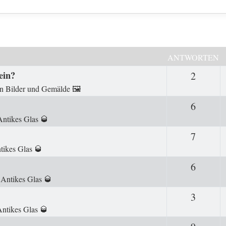
ANTWORTEN
ein?
2
Antwor
in
Bilder und Gemälde 🖼️
6
Antwor
Antikes Glas 🥃
7
Antwor
tikes Glas 🥃
6
Antwor
n
Antikes Glas 🥃
3
Antwor
ntikes Glas 🥃