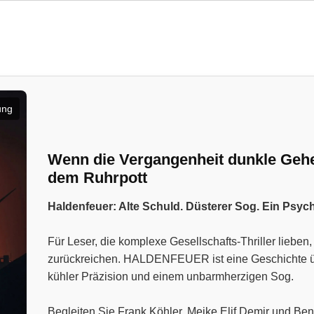
ung
Wenn die Vergangenheit dunkle Geheim
dem Ruhrpott
Haldenfeuer: Alte Schuld. Düsterer Sog. Ein Psyc
Für Leser, die komplexe Gesellschafts-Thriller liebe
zurückreichen. HALDENFEUER ist eine Geschichte über
kühler Präzision und einem unbarmherzigen Sog.
Begleiten Sie Frank Köhler, Meike Elif Demir und Ben