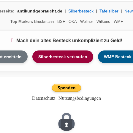
erseite:
antikundgebraucht.de
|
Silberbesteck
|
Tafelsilber
|
New
Top Marken:
Bruckmann
·
BSF
·
OKA
·
Wellner
·
Wilkens
·
WMF
Mach dein altes Besteck unkompliziert zu Geld!
rt ermitteln
Silberbesteck verkaufen
WMF Besteck 
Datenschutz
|
Nutzungsbedingungen