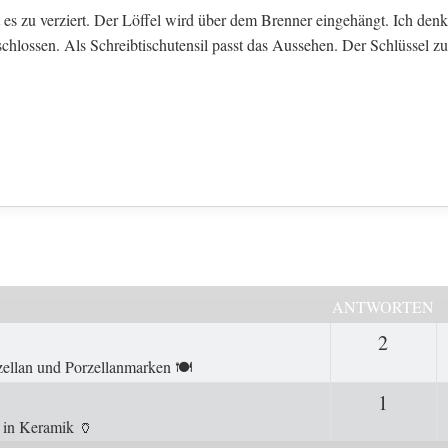
es zu verziert. Der Löffel wird über dem Brenner eingehängt. Ich den
chlossen. Als Schreibtischutensil passt das Aussehen. Der Schlüssel z
ANTWORTEN
2
Antwor
ellan und Porzellanmarken 🍽️
1
Antwor
 in
Keramik 🏺