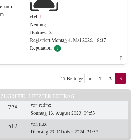
ke zum
um
riri
Offline
Neuling
Beiträge: 2
Registriert:Montag 4. Mai 2026, 18:37
Reputation:
0
Nach o
«
1
2
3
17 Beiträge
ZUGRIFFE
LETZTER BEITRAG
Letzter Beitrag
von
redfox
ten
728
Zugriffe
Sonntag 13. August 2023, 09:53
Letzter Beitrag
von
nux
ten
512
Zugriffe
Dienstag 29. Oktober 2024, 21:52