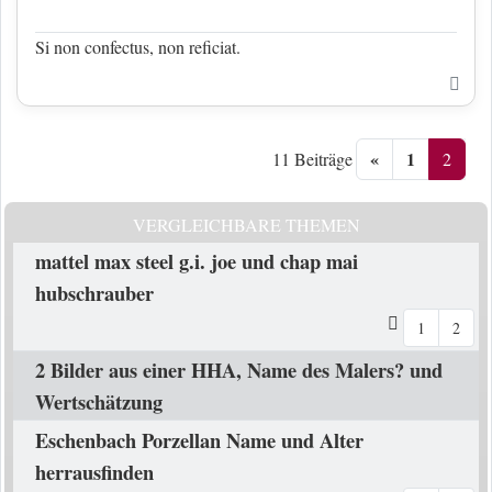
Si non confectus, non reficiat.
Nac
«
1
2
11 Beiträge
VERGLEICHBARE THEMEN
mattel max steel g.i. joe und chap mai
hubschrauber
1
2
2 Bilder aus einer HHA, Name des Malers? und
Wertschätzung
Eschenbach Porzellan Name und Alter
herrausfinden