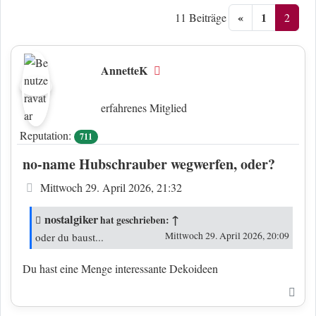
«
1
2
11 Beiträge
AnnetteK
Offline
erfahrenes Mitglied
Reputation:
711
no-name Hubschrauber wegwerfen, oder?
Beitrag
Mittwoch 29. April 2026, 21:32
nostalgiker
↑
hat geschrieben:
Mittwoch 29. April 2026, 20:09
oder du baust...
Du hast eine Menge interessante Dekoideen
Nac