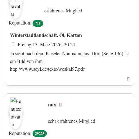
erfahrenes Mitglied
Reputation:
711
Winterstadtlandschaft. Öl, Karton
Beitrag
Freitag 13. März 2026, 20:24
Ja sieht nach dem Kuseler Naumann aus. Dort (Seite 136) ist
ein Bild von ihm
http://www.seyl.de/texte/weskal97.pdf
Nac
nux
Offline
sehr erfahrenes Mitglied
Reputation:
29225