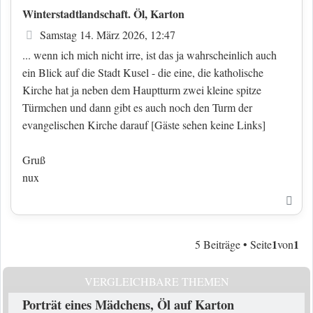
Winterstadtlandschaft. Öl, Karton
Beitrag
Samstag 14. März 2026, 12:47
... wenn ich mich nicht irre, ist das ja wahrscheinlich auch
ein Blick auf die Stadt Kusel - die eine, die katholische
Kirche hat ja neben dem Hauptturm zwei kleine spitze
Türmchen und dann gibt es auch noch den Turm der
evangelischen Kirche darauf
[Gäste sehen keine Links]
Gruß
nux
Nac
1
1
5 Beiträge • Seite
von
VERGLEICHBARE THEMEN
Porträt eines Mädchens, Öl auf Karton