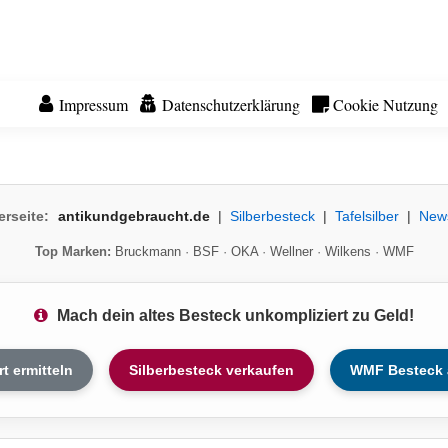
Impressum
Datenschutzerklärung
Cookie Nutzung
erseite:
antikundgebraucht.de
|
Silberbesteck
|
Tafelsilber
|
New
Top Marken:
Bruckmann
·
BSF
·
OKA
·
Wellner
·
Wilkens
·
WMF
Mach dein altes Besteck unkompliziert zu Geld!
rt ermitteln
Silberbesteck verkaufen
WMF Besteck 