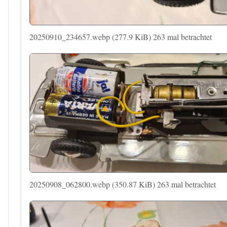
20250910_234657.webp (277.9 KiB) 263 mal betrachtet
20250908_062800.webp (350.87 KiB) 263 mal betrachtet