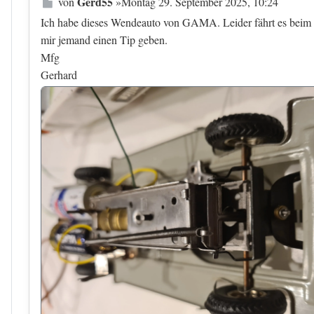
Beitrag
Gerd55
von
»
Montag 29. September 2025, 10:24
Ich habe dieses Wendeauto von GAMA. Leider fährt es beim ei
mir jemand einen Tip geben.
Mfg
Gerhard