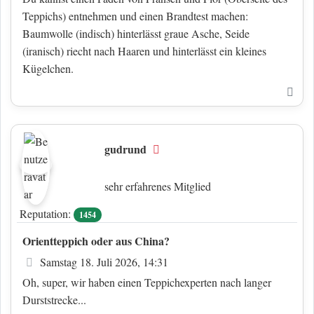
Teppichs) entnehmen und einen Brandtest machen:
Baumwolle (indisch) hinterlässt graue Asche, Seide
(iranisch) riecht nach Haaren und hinterlässt ein kleines
Kügelchen.
Nac
gudrund
Offline
sehr erfahrenes Mitglied
Reputation:
1454
Orientteppich oder aus China?
Beitrag
Samstag 18. Juli 2026, 14:31
Oh, super, wir haben einen Teppichexperten nach langer
Durststrecke...