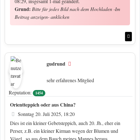
08:29, insgesamt 1-mal geändert.
Grund:
Bitte für jedes Bild nach dem Hochladen -Im
Beitrag anzeigen- anklicken
Nac
gudrund
Offline
sehr erfahrenes Mitglied
Reputation:
1454
Orientteppich oder aus China?
Beitrag
Sonntag 20. Juli 2025, 18:20
Dies ist ein kleiner Gebetsteppich, auch 20. Jh., eher ein
Perser, z.B. ein kleiner Kirman wegen der Blumen und
Vögel...so aus dem Bauch meines Mannes heraus....