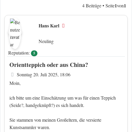
1
1
4 Beiträge • Seite
von
Hans Karl
Offline
Neuling
Reputation:
5
Orientteppich oder aus China?
Beitrag
Sonntag 20. Juli 2025, 18:06
Moin,
ich bitte um eine Einschätzung um was für einen Teppich
(Seide?, handgeknüpft?) es sich handelt.
Sie stammen von meinen Großeltern, die versierte
Kunstsammler waren.