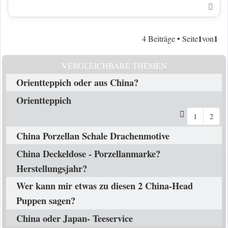
Nac
1
1
4 Beiträge • Seite
von
VERGLEICHBARE THEMEN
Orientteppich oder aus China?
Orientteppich
1
2
China Porzellan Schale Drachenmotive
China Deckeldose - Porzellanmarke?
Herstellungsjahr?
Wer kann mir etwas zu diesen 2 China-Head
Puppen sagen?
China oder Japan- Teeservice