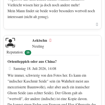
Vielleicht wissen hier ja doch noch andere mehr!
Mein Mann findet sie beide weder besonders wertvoll noch
interessant (nicht alt genug).
Nac
Aektschn
Offline
Neuling
Reputation:
10
Orientteppich oder aus China?
Beitrag
Samstag 18. Juli 2026, 14:08
Wie immer, schwierig von den Fotos her. Es kann ein
"indischer Kaschmir Seide" sein (in Wahrheit meist aus
mercerisierte Baumwolle), oder aber auch ein iranischer
Ghom Seide (aus echter Seide). Der Ghom galt als
"wertvoll", der andere (indische) ist eine Kopie davon.
Du kannst einen Faden von Fransen und Flor (Oberseite des