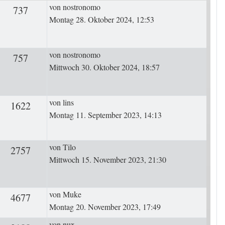
Letzter Beitrag
von
nostronomo
ten
737
Zugriffe
Montag 28. Oktober 2024, 12:53
Letzter Beitrag
von
nostronomo
ten
757
Zugriffe
Mittwoch 30. Oktober 2024, 18:57
Letzter Beitrag
von
lins
ten
1622
Zugriffe
Montag 11. September 2023, 14:13
Letzter Beitrag
von
Tilo
ten
2757
Zugriffe
Mittwoch 15. November 2023, 21:30
Letzter Beitrag
von
Muke
ten
4677
Zugriffe
Montag 20. November 2023, 17:49
Letzter Beitrag
von
nux