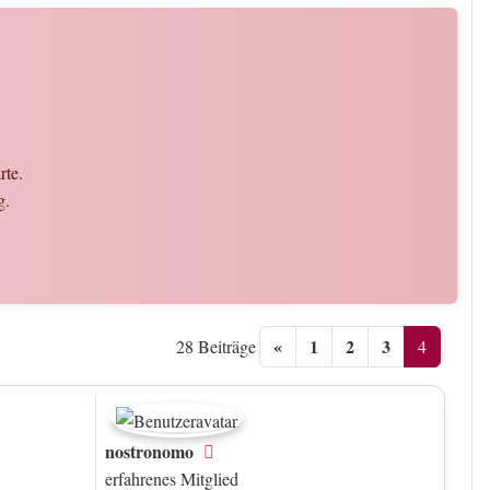
rte.
g.
«
1
2
3
4
28 Beiträge
nostronomo
Offline
erfahrenes Mitglied