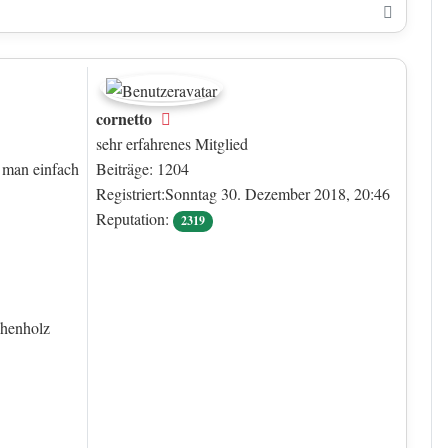
Nach o
cornetto
Offline
sehr erfahrenes Mitglied
t man einfach
Beiträge: 1204
Registriert:Sonntag 30. Dezember 2018, 20:46
Reputation:
2319
chenholz