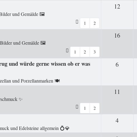
12
Antwor
Bilder und Gemälde 🖼️
1
2
16
Antwor
Bilder und Gemälde 🖼️
1
2
3
rug und würde gerne wissen ob er was
6
Antwor
zellan und Porzellanmarken 🍽️
11
Antwor
erschmuck ✨
1
2
4
Antwor
uck und Edelsteine allgemein 💍💎