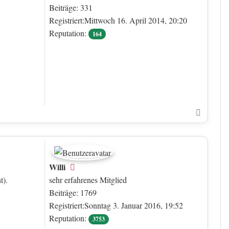
Beiträge: 331
Registriert:Mittwoch 16. April 2014, 20:20
Reputation:
164
Nach o
Willi
Offline
t).
sehr erfahrenes Mitglied
Beiträge: 1769
Registriert:Sonntag 3. Januar 2016, 19:52
Reputation:
3753