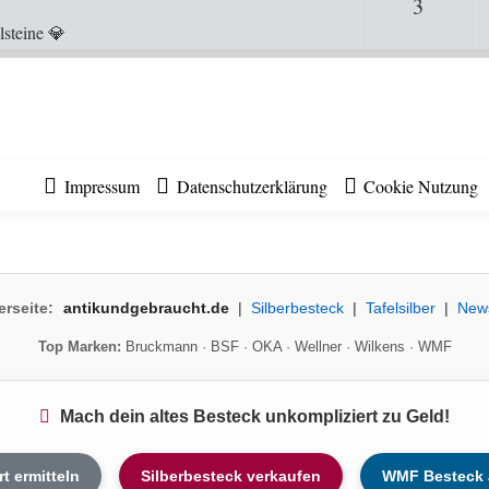
3
Antwor
lsteine 💎
Impressum
Datenschutzerklärung
Cookie Nutzung
erseite:
antikundgebraucht.de
|
Silberbesteck
|
Tafelsilber
|
New
Top Marken:
Bruckmann
·
BSF
·
OKA
·
Wellner
·
Wilkens
·
WMF
Mach dein altes Besteck unkompliziert zu Geld!
rt ermitteln
Silberbesteck verkaufen
WMF Besteck 