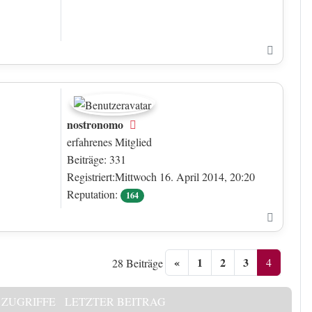
Nach o
nostronomo
Offline
erfahrenes Mitglied
Beiträge: 331
Registriert:Mittwoch 16. April 2014, 20:20
Reputation:
164
Nach o
«
1
2
3
4
28 Beiträge
ZUGRIFFE
LETZTER BEITRAG