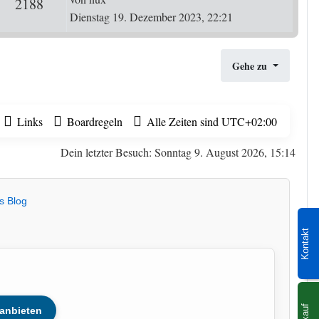
ten
2188
Zugriffe
Dienstag 19. Dezember 2023, 22:21
Gehe zu
Links
Boardregeln
Alle Zeiten sind
UTC+02:00
Dein letzter Besuch: Sonntag 9. August 2026, 15:14
s Blog
Kontakt
Ankauf
anbieten