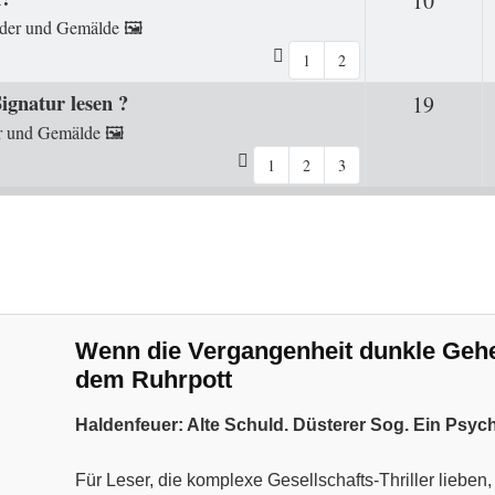
10
der und Gemälde 🖼️
1
2
ignatur lesen ?
19
Antwor
r und Gemälde 🖼️
1
2
3
Wenn die Vergangenheit dunkle Geheim
dem Ruhrpott
Haldenfeuer: Alte Schuld. Düsterer Sog. Ein Psyc
Für Leser, die komplexe Gesellschafts-Thriller liebe