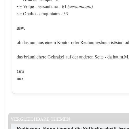
~~ Volpe - sessant'uno - 61
(sessantauno)
~~ Onafio - cinquntatre - 53
usw.
ob das nun aus einem Konto- oder Rechnungsbuch ist/sind od
das bräunlichere Gekrakel auf der anderen Seite - da hat m.M
Gru
nux
VERGLEICHBARE THEMEN
Radierung. Kann jemand die Sütterlinschrift lese