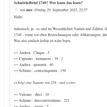
Schnörkelbrief 1749? Wer kann das lesen?
Beitrag
nux
von
»
Freitag 29. September 2023, 22:57
Hallo,
italienisch, ja - es sind im Wesentlichen Namen und Zahlen; d
1749 - vorne vor eben Bezeichnungen oder Abkürzungen, die s
Was also einfach lesbar ist wäre bspw.
~~ Andrea - Cinque - 5
~~ Capuano - trentanove - 39 . 2
~~ Andrea - quaranta - 40
~~ Schiano - centocinquanta - 150
es folgt eine Summe mit
234 -
und weiter
~~ Vulcano - dieci - 10
~~ Schiano - duecentoventiuno - 221
~~ Andrea - cinque - 5