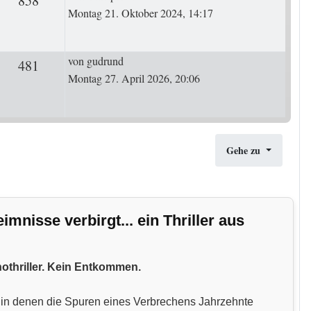
858
Montag 21. Oktober 2024, 14:17
Letzter Beitrag
von
gudrund
ten
481
Zugriffe
Montag 27. April 2026, 20:06
Gehe zu
nisse verbirgt... ein Thriller aus
hothriller. Kein Entkommen.
n, in denen die Spuren eines Verbrechens Jahrzehnte