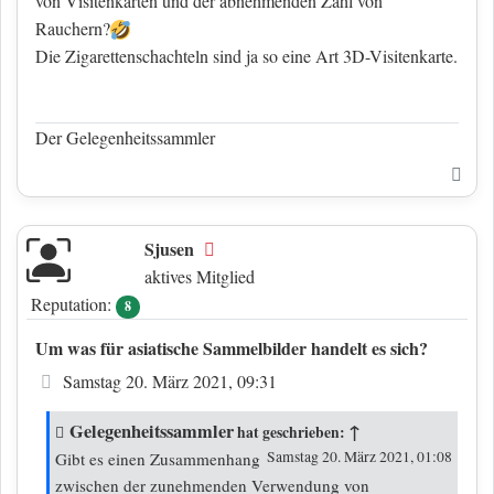
von Visitenkarten und der abnehmenden Zahl von
Rauchern?
Die Zigarettenschachteln sind ja so eine Art 3D-Visitenkarte.
Der Gelegenheitssammler
Nac
Sjusen
Offline
aktives Mitglied
Reputation:
8
Um was für asiatische Sammelbilder handelt es sich?
Beitrag
Samstag 20. März 2021, 09:31
Gelegenheitssammler
↑
hat geschrieben:
Samstag 20. März 2021, 01:08
Gibt es einen Zusammenhang
zwischen der zunehmenden Verwendung von