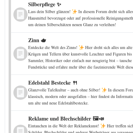
Silberpflege ✨
Lass dein Silber glänzen!
In diesem Forum dreht sich alle
Hausmittel bevorzugst oder auf professionelle Reinigungsmetho
um deinen Silberschätzen neuen Glanz zu verleihen!
Zinn 🫖
Entdecke die Welt des Zinns!
Hier dreht sich alles um alt
Krügen und Tellern über kunstvolle Leuchter und Figuren bis
Sammler, Historiker oder einfach nur neugierig bist – tausch
Fundstücke und erfahre mehr über die faszinierende Welt diese
Edelstahl Bestecke 🍴
Glanzvolle Tafelkultur – auch ohne Silber!
In diesem Foru
klassisch, modern oder ausgefallen – hier findest du Informa
um alte und neue Edelstahlbestecke.
Reklame und Blechschilder 🖼️📣
Eintauchen in die Welt der Reklamekunst!
Hier treffen si
Schilder, Blechschilder und anderer Werbeträger aus vergang