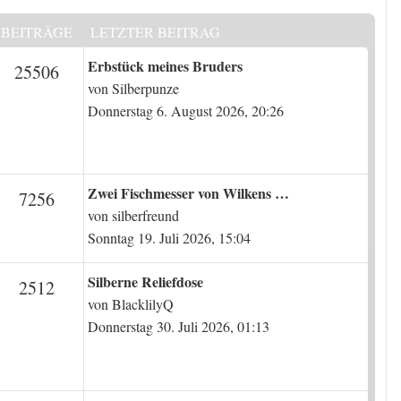
BEITRÄGE
LETZTER BEITRAG
Letzter Beitrag
Erbstück meines Bruders
en
Beiträge
25506
von
Silberpunze
Donnerstag 6. August 2026, 20:26
Letzter Beitrag
Zwei Fischmesser von Wilkens …
en
Beiträge
7256
von
silberfreund
Sonntag 19. Juli 2026, 15:04
Letzter Beitrag
Silberne Reliefdose
en
Beiträge
2512
von
BlacklilyQ
Donnerstag 30. Juli 2026, 01:13