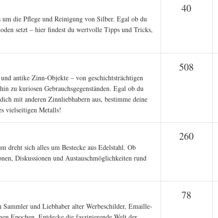
Theme
40
s um die Pflege und Reinigung von Silber. Egal ob du
den setzt – hier findest du wertvolle Tipps und Tricks,
Them
508
e und antike Zinn-Objekte – von geschichtsträchtigen
 hin zu kuriosen Gebrauchsgegenständen. Egal ob du
e dich mit anderen Zinnliebhabern aus, bestimme deine
s vielseitigen Metalls!
Them
260
m dreht sich alles um Bestecke aus Edelstahl. Ob
tionen, Diskussionen und Austauschmöglichkeiten rund
Theme
78
ch Sammler und Liebhaber alter Werbeschilder, Emaille-
enen Epochen. Entdecke die faszinierende Welt der