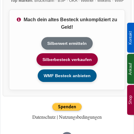
Top Marken:
Bruckmann
·
BSF
·
OKA
·
Wellner
·
Wilkens
·
WMF
Mach dein altes Besteck unkompliziert zu
Geld!
Kontakt
Silberwert ermitteln
Silberbesteck verkaufen
Ankauf
WMF Besteck anbieten
Shop
Datenschutz
|
Nutzungsbedingungen