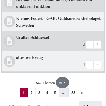
unklarer Funktion
Kleines Podest - GAB, Guldsmedsaktiebolaget
Schweden
Uralter Schluessel
1
2
altes werkzeug
1
2
1
33
642 Themen
Seite
von
2
3
4
5
…
33
»
1