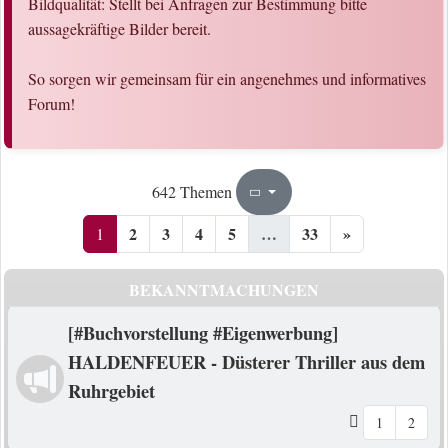
Bildqualität: Stellt bei Anfragen zur Bestimmung bitte
aussagekräftige Bilder bereit.
So sorgen wir gemeinsam für ein angenehmes und informatives
Forum!
1
33
642 Themen
Seite
von
2
3
4
5
…
33
»
1
BEKANNTMACHUNGEN
[#Buchvorstellung #Eigenwerbung]
HALDENFEUER - Düsterer Thriller aus dem
Ruhrgebiet
1
2