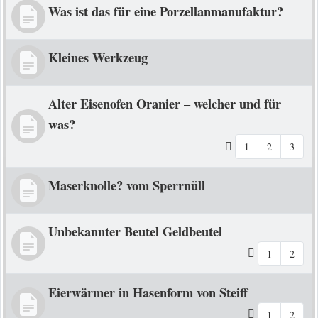
Was ist das für eine Porzellanmanufaktur?
Kleines Werkzeug
Alter Eisenofen Oranier – welcher und für
was?
1
2
3
Maserknolle? vom Sperrnüll
Unbekannter Beutel Geldbeutel
1
2
Eierwärmer in Hasenform von Steiff
1
2