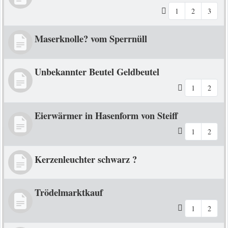
1
2
3
Maserknolle? vom Sperrnüll
Unbekannter Beutel Geldbeutel
1
2
Eierwärmer in Hasenform von Steiff
1
2
Kerzenleuchter schwarz ?
Trödelmarktkauf
1
2