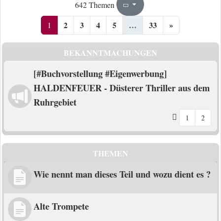
1
33
642 Themen
Seite
von
2
3
4
5
…
33
»
1
BEKANNTMACHUNGEN
[#Buchvorstellung #Eigenwerbung]
HALDENFEUER - Düsterer Thriller aus dem
Ruhrgebiet
1
2
THEMEN
Wie nennt man dieses Teil und wozu dient es ?
Alte Trompete