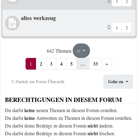
1
2
altes werkzeug
1
2
1
33
642 Themen
Seite
von
2
3
4
5
…
33
»
1
Gehe zu
Zurück zur Foren-Übersicht
BERECHTIGUNGEN IN DIESEM FORUM
keine
Du darfst
neuen Themen in diesem Forum erstellen.
keine
Du darfst
Antworten zu Themen in diesem Forum erstellen.
nicht
Du darfst deine Beiträge in diesem Forum
ändern.
nicht
Du darfst deine Beiträge in diesem Forum
löschen.