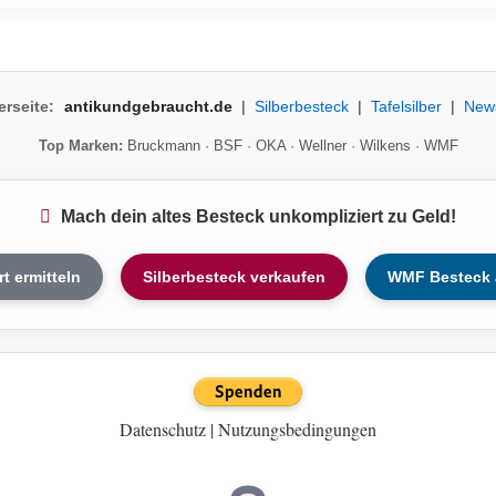
erseite:
antikundgebraucht.de
|
Silberbesteck
|
Tafelsilber
|
New
Top Marken:
Bruckmann
·
BSF
·
OKA
·
Wellner
·
Wilkens
·
WMF
Mach dein altes Besteck unkompliziert zu Geld!
rt ermitteln
Silberbesteck verkaufen
WMF Besteck 
Datenschutz
|
Nutzungsbedingungen