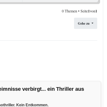
1
1
0 Themen • Seite
von
Gehe zu
nisse verbirgt... ein Thriller aus
hothriller. Kein Entkommen.