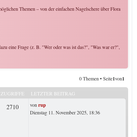
n möglichen Themen – von der einfachen Nagelschere über Flora
le dazu eine Frage (z. B. "Wer oder was ist das?", "Was war er?",
1
1
0 Themen • Seite
von
ZUGRIFFE
LETZTER BEITRAG
Letzter Beitrag
rup
von
rten
Zugriffe
2710
Dienstag 11. November 2025, 18:36