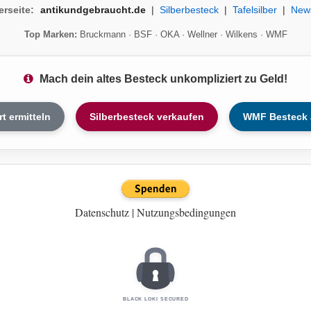
erseite:
antikundgebraucht.de
|
Silberbesteck
|
Tafelsilber
|
New
Top Marken:
Bruckmann
·
BSF
·
OKA
·
Wellner
·
Wilkens
·
WMF
Mach dein altes Besteck unkompliziert zu Geld!
rt ermitteln
Silberbesteck verkaufen
WMF Besteck 
Datenschutz
|
Nutzungsbedingungen
BLACK LOKI SECURED