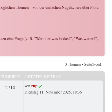
n möglichen Themen – von der einfachen Nagelschere über Flora
le dazu eine Frage (z. B. "Wer oder was ist das?", "Was war er?",
1
1
0 Themen • Seite
von
ZUGRIFFE
LETZTER BEITRAG
Letzter Beitrag
rup
von
rten
Zugriffe
2710
Dienstag 11. November 2025, 18:36