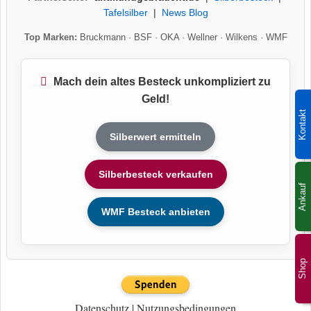
Tafelsilber
|
News Blog
Top Marken:
Bruckmann
·
BSF
·
OKA
·
Wellner
·
Wilkens
·
WMF
Mach dein altes Besteck unkompliziert zu
Geld!
Kontakt
Silberwert ermitteln
Silberbesteck verkaufen
Ankauf
WMF Besteck anbieten
Shop
Datenschutz
|
Nutzungsbedingungen