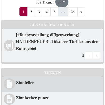
1
26
508 Themen
Seite
von
2
3
4
5
…
26
»
1
BEKANNTMACHUNGEN
[#Buchvorstellung #Eigenwerbung]
HALDENFEUER - Düsterer Thriller aus dem
Ruhrgebiet
1
2
THEMEN
Zinnteller
Zinnbecher punze