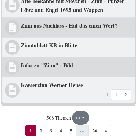
Alte Teekanne mit Stövchen - Zinn - Punzen
Löwe und Engel 1695 und Wappen
Zinn aus Nachlass - Hat das einen Wert?
Zinntablett KB in Blüte
Infos zu "Zinn" - Bild
Kayserzinn Werner Hense
1
2
1
26
508 Themen
Seite
von
2
3
4
5
…
26
»
1