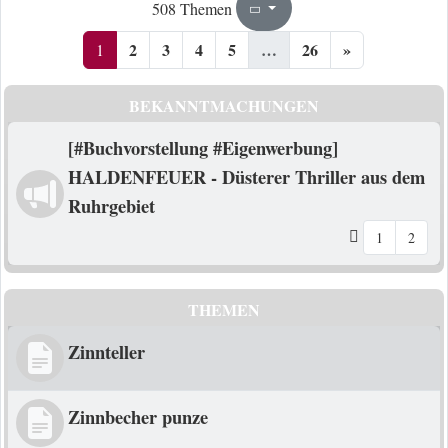
1
26
508 Themen
Seite
von
2
3
4
5
…
26
»
1
BEKANNTMACHUNGEN
[#Buchvorstellung #Eigenwerbung]
HALDENFEUER - Düsterer Thriller aus dem
Ruhrgebiet
1
2
THEMEN
Zinnteller
Zinnbecher punze