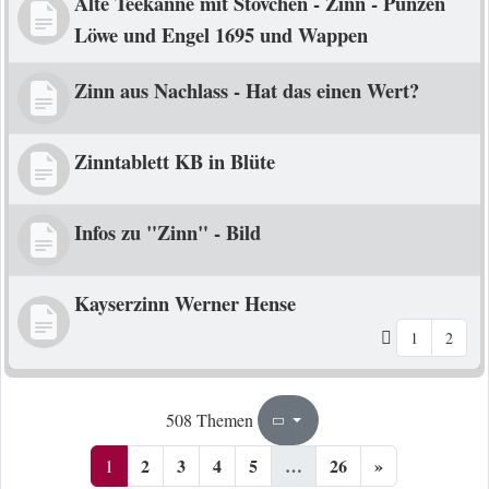
Alte Teekanne mit Stövchen - Zinn - Punzen
Löwe und Engel 1695 und Wappen
Zinn aus Nachlass - Hat das einen Wert?
Zinntablett KB in Blüte
Infos zu "Zinn" - Bild
Kayserzinn Werner Hense
1
2
1
26
508 Themen
Seite
von
2
3
4
5
…
26
»
1