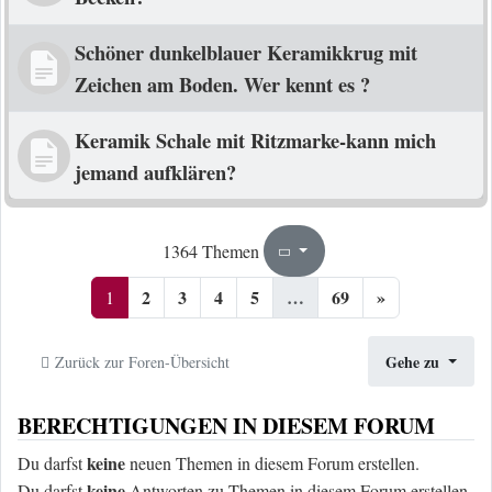
Schöner dunkelblauer Keramikkrug mit
Zeichen am Boden. Wer kennt es ?
Keramik Schale mit Ritzmarke-kann mich
jemand aufklären?
1
69
1364 Themen
Seite
von
2
3
4
5
…
69
»
1
Gehe zu
Zurück zur Foren-Übersicht
BERECHTIGUNGEN IN DIESEM FORUM
keine
Du darfst
neuen Themen in diesem Forum erstellen.
keine
Du darfst
Antworten zu Themen in diesem Forum erstellen.