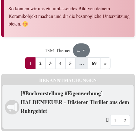
So können wir uns ein umfassendes Bild von deinem
Keramikobjekt machen und dir die bestmögliche Unterstützung
bieten.
1
69
1364 Themen
Seite
von
2
3
4
5
…
69
»
1
BEKANNTMACHUNGEN
[#Buchvorstellung #Eigenwerbung]
HALDENFEUER - Düsterer Thriller aus dem
Ruhrgebiet
1
2