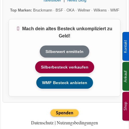
Tafelsilber
|
News Blog
Top Marken:
Bruckmann
·
BSF
·
OKA
·
Wellner
·
Wilkens
·
WMF
Mach dein altes Besteck unkompliziert zu
Geld!
Kontakt
Silberwert ermitteln
Silberbesteck verkaufen
Ankauf
WMF Besteck anbieten
Shop
Datenschutz
|
Nutzungsbedingungen