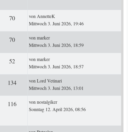
Letzter Beitrag
von
AnnetteK
ten
Zugriffe
70
Mittwoch 3. Juni 2026, 19:46
Letzter Beitrag
von
marker
ten
Zugriffe
70
Mittwoch 3. Juni 2026, 18:59
Letzter Beitrag
von
marker
ten
Zugriffe
52
Mittwoch 3. Juni 2026, 18:57
Letzter Beitrag
von
Lord Vetinari
ten
Zugriffe
134
Mittwoch 3. Juni 2026, 13:01
Letzter Beitrag
von
nostalgiker
ten
Zugriffe
116
Sonntag 12. April 2026, 08:56
Letzter Beitrag
von
Putzolan