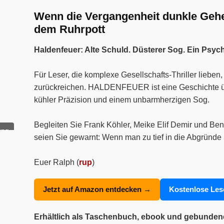
Wenn die Vergangenheit dunkle Geheim
dem Ruhrpott
Haldenfeuer: Alte Schuld. Düsterer Sog. Ein Psyc
Für Leser, die komplexe Gesellschafts-Thriller liebe
zurückreichen. HALDENFEUER ist eine Geschichte über
kühler Präzision und einem unbarmherzigen Sog.
Begleiten Sie Frank Köhler, Meike Elif Demir und Ben
ung
seien Sie gewarnt: Wenn man zu tief in die Abgründe 
Euer Ralph (
rup
)
Jetzt auf Amazon entdecken →
Kostenlose Le
Erhältlich als Taschenbuch, ebook und gebunde