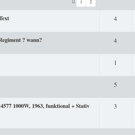
1
2
Text
Antwor
4
6 Regiment ? wann?
Antwor
4
Antwor
1
Antwor
5
77 1000W, 1963, funktional + Stativ
Antwor
3