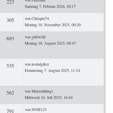
ten
Zugriffe
223
Samstag 7. Februar 2026, 20:17
Letzter Beitrag
von
Chrispie74
ten
Zugriffe
305
Montag 10. November 2025, 00:20
Letzter Beitrag
von
gabiwild
rten
Zugriffe
693
Montag 18. August 2025, 08:47
Letzter Beitrag
von
nostalgiker
rten
Zugriffe
535
Donnerstag 7. August 2025, 11:14
Letzter Beitrag
von
Matzenthings
ten
Zugriffe
562
Mittwoch 16. Juli 2025, 16:44
Letzter Beitrag
von
NOH123
ten
Zugriffe
791