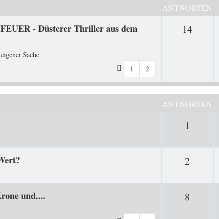
ANTWORTEN
FEUER - Düsterer Thriller aus dem
Antwo
14
 eigener Sache
1
2
ANTWORTEN
Antwor
1
Wert?
Antwor
2
rone und....
Antwor
8