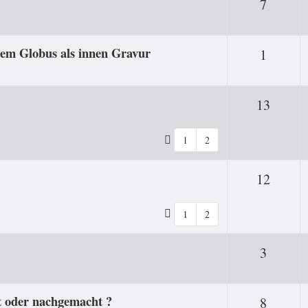
Antwor
7
nem Globus als innen Gravur
Antwor
1
Antwo
13
1
2
Antwo
12
1
2
Antwor
3
t oder nachgemacht ?
Antwor
8