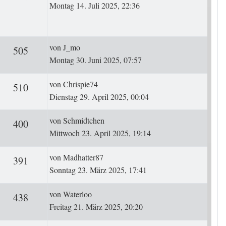
Montag 14. Juli 2025, 22:36
Letzter Beitrag
von
J_mo
ten
Zugriffe
505
Montag 30. Juni 2025, 07:57
Letzter Beitrag
von
Chrispie74
ten
Zugriffe
510
Dienstag 29. April 2025, 00:04
Letzter Beitrag
von
Schmidtchen
ten
Zugriffe
400
Mittwoch 23. April 2025, 19:14
Letzter Beitrag
von
Madhatter87
ten
Zugriffe
391
Sonntag 23. März 2025, 17:41
Letzter Beitrag
von
Waterloo
ten
Zugriffe
438
Freitag 21. März 2025, 20:20