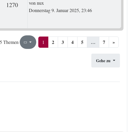
Letzter Beitrag
von
nux
rten
Zugriffe
1270
Donnerstag 9. Januar 2025, 23:46
2
3
4
5
…
7
»
1
7
1
5 Themen
Seite
von
Gehe zu