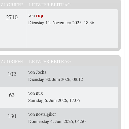
ZUGRIFFE
LETZTER BEITRAG
Letzter Beitrag
rup
von
rten
Zugriffe
2710
Dienstag 11. November 2025, 18:36
ZUGRIFFE
LETZTER BEITRAG
Letzter Beitrag
von
Joeha
ten
Zugriffe
102
Dienstag 30. Juni 2026, 08:12
Letzter Beitrag
von
nux
ten
Zugriffe
63
Samstag 6. Juni 2026, 17:06
Letzter Beitrag
von
nostalgiker
ten
Zugriffe
130
Donnerstag 4. Juni 2026, 04:50