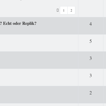
1
2
o? Echt oder Replik?
Antwor
4
Antwor
5
Antwor
3
Antwor
3
Antwor
2