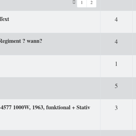
1
2
Text
Antwor
4
6 Regiment ? wann?
Antwor
4
Antwor
1
Antwor
5
77 1000W, 1963, funktional + Stativ
Antwor
3