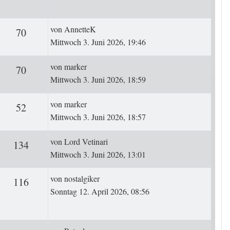
Letzter Beitrag
von
AnnetteK
ten
Zugriffe
70
Mittwoch 3. Juni 2026, 19:46
Letzter Beitrag
von
marker
ten
Zugriffe
70
Mittwoch 3. Juni 2026, 18:59
Letzter Beitrag
von
marker
ten
Zugriffe
52
Mittwoch 3. Juni 2026, 18:57
Letzter Beitrag
von
Lord Vetinari
ten
Zugriffe
134
Mittwoch 3. Juni 2026, 13:01
Letzter Beitrag
von
nostalgiker
ten
Zugriffe
116
Sonntag 12. April 2026, 08:56