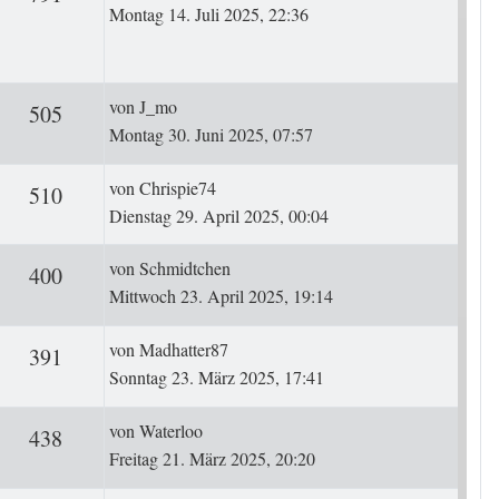
Montag 14. Juli 2025, 22:36
Letzter Beitrag
von
J_mo
ten
Zugriffe
505
Montag 30. Juni 2025, 07:57
Letzter Beitrag
von
Chrispie74
ten
Zugriffe
510
Dienstag 29. April 2025, 00:04
Letzter Beitrag
von
Schmidtchen
ten
Zugriffe
400
Mittwoch 23. April 2025, 19:14
Letzter Beitrag
von
Madhatter87
ten
Zugriffe
391
Sonntag 23. März 2025, 17:41
Letzter Beitrag
von
Waterloo
ten
Zugriffe
438
Freitag 21. März 2025, 20:20