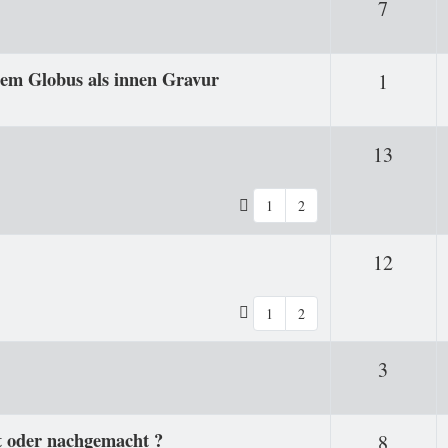
Antwor
7
nem Globus als innen Gravur
Antwor
1
Antwo
13
1
2
Antwo
12
1
2
Antwor
3
t oder nachgemacht ?
Antwor
8