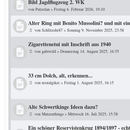
Bild Jagdflugzeug 2. WK
von
Putzolan
»
Freitag 6. Februar 2026, 19:10
Alter Ring mit Benito Mussolini? und mit ei
von
Schlitzohr87
»
Sonntag 9. November 2025, 23:58
Zigarettenetui mit Inschrift aus 1940
von
gabiwild
»
Donnerstag 14. August 2025, 16:55
33 cm Dolch, alt, erkennen...
von
nostalgiker
»
Freitag 1. August 2025, 16:15
Alte Schwertkinge Ideen dazu?
von
Matzenthings
»
Mittwoch 16. Juli 2025, 15:58
Ein schöner Reservistenkrug 1894/1897 - ech