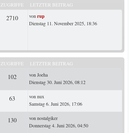
ZUGRIFFE
LETZTER BEITRAG
Letzter Beitrag
rup
von
rten
Zugriffe
2710
Dienstag 11. November 2025, 18:36
ZUGRIFFE
LETZTER BEITRAG
Letzter Beitrag
von
Joeha
ten
Zugriffe
102
Dienstag 30. Juni 2026, 08:12
Letzter Beitrag
von
nux
ten
Zugriffe
63
Samstag 6. Juni 2026, 17:06
Letzter Beitrag
von
nostalgiker
ten
Zugriffe
130
Donnerstag 4. Juni 2026, 04:50