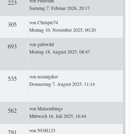
Letzter Beitrag
von
Putzolan
ten
Zugriffe
223
Samstag 7. Februar 2026, 20:17
Letzter Beitrag
von
Chrispie74
ten
Zugriffe
305
Montag 10. November 2025, 00:20
Letzter Beitrag
von
gabiwild
rten
Zugriffe
693
Montag 18. August 2025, 08:47
Letzter Beitrag
von
nostalgiker
rten
Zugriffe
535
Donnerstag 7. August 2025, 11:14
Letzter Beitrag
von
Matzenthings
ten
Zugriffe
562
Mittwoch 16. Juli 2025, 16:44
Letzter Beitrag
von
NOH123
ten
Zugriffe
791