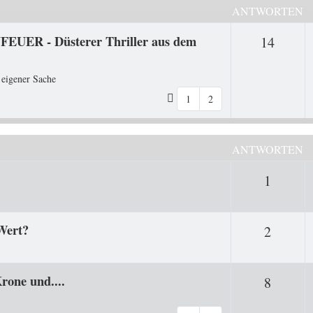
ANTWORTEN
FEUER - Düsterer Thriller aus dem
Antwo
14
 eigener Sache
1
2
ANTWORTEN
Antwor
1
Wert?
Antwor
2
rone und....
Antwor
8