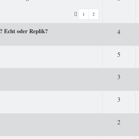
1
2
o? Echt oder Replik?
Antwor
4
Antwor
5
Antwor
3
Antwor
3
Antwor
2