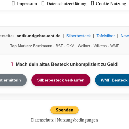
Impressum
Datenschutzerklärung
Cookie Nutzung
erseite:
antikundgebraucht.de
|
Silberbesteck
|
Tafelsilber
|
New
Top Marken:
Bruckmann
·
BSF
·
OKA
·
Wellner
·
Wilkens
·
WMF
Mach dein altes Besteck unkompliziert zu Geld!
rt ermitteln
Silberbesteck verkaufen
WMF Besteck 
Datenschutz
|
Nutzungsbedingungen