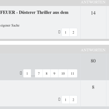
ANTWORTEN
FEUER - Düsterer Thriller aus dem
Antwo
14
 eigener Sache
1
2
ANTWORTEN
Antwo
80
1
7
8
9
10
11
…
Antwor
8
1
2