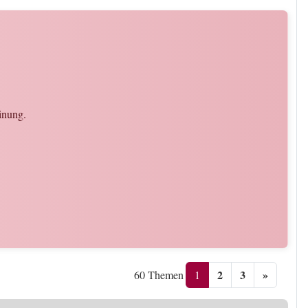
inung.
2
3
»
1
60 Themen