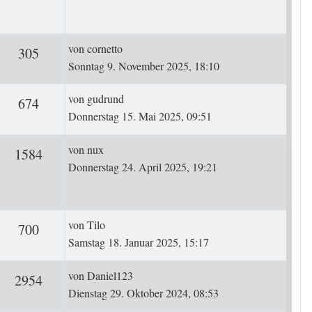
Letzter Beitrag
von
cornetto
ten
Zugriffe
305
Sonntag 9. November 2025, 18:10
Letzter Beitrag
von
gudrund
ten
Zugriffe
674
Donnerstag 15. Mai 2025, 09:51
Letzter Beitrag
von
nux
rten
Zugriffe
1584
Donnerstag 24. April 2025, 19:21
Letzter Beitrag
von
Tilo
ten
Zugriffe
700
Samstag 18. Januar 2025, 15:17
Letzter Beitrag
von
Daniel123
ten
Zugriffe
2954
Dienstag 29. Oktober 2024, 08:53