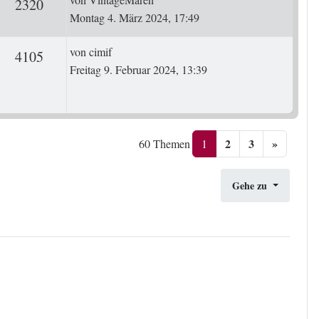
ten
Zugriffe
2320
Montag 4. März 2024, 17:49
Letzter Beitrag
von
cimif
ten
Zugriffe
4105
Freitag 9. Februar 2024, 13:39
2
3
»
1
60 Themen
Gehe zu