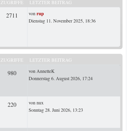
ZUGRIFFE
LETZTER BEITRAG
Letzter Beitrag
rup
von
rten
Zugriffe
2711
Dienstag 11. November 2025, 18:36
ZUGRIFFE
LETZTER BEITRAG
Letzter Beitrag
von
AnnetteK
rten
Zugriffe
980
Donnerstag 6. August 2026, 17:24
Letzter Beitrag
von
nux
ten
Zugriffe
220
Sonntag 28. Juni 2026, 13:23