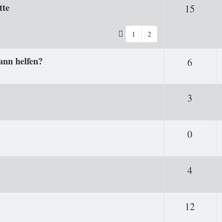
tte
Antwo
15
1
2
ann helfen?
Antwor
6
Antwor
3
Antwor
0
Antwor
4
Antwo
12