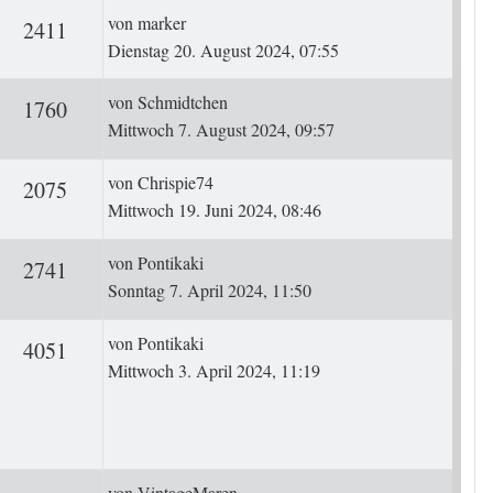
Letzter Beitrag
von
marker
ten
Zugriffe
2411
Dienstag 20. August 2024, 07:55
Letzter Beitrag
von
Schmidtchen
ten
Zugriffe
1760
Mittwoch 7. August 2024, 09:57
Letzter Beitrag
von
Chrispie74
ten
Zugriffe
2075
Mittwoch 19. Juni 2024, 08:46
Letzter Beitrag
von
Pontikaki
ten
Zugriffe
2741
Sonntag 7. April 2024, 11:50
Letzter Beitrag
von
Pontikaki
rten
Zugriffe
4051
Mittwoch 3. April 2024, 11:19
Letzter Beitrag
von
VintageMaren