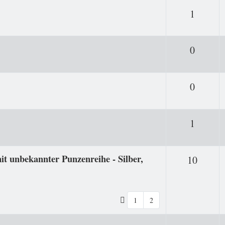
Antwor
1
Antwor
0
Antwor
0
Antwor
1
it unbekannter Punzenreihe - Silber,
Antwo
10
1
2