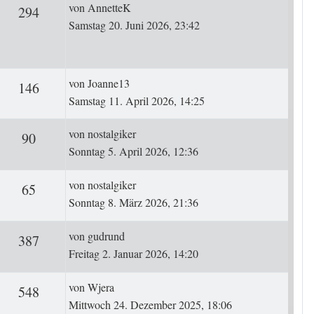
Letzter Beitrag
von
AnnetteK
rten
Zugriffe
294
Samstag 20. Juni 2026, 23:42
Letzter Beitrag
von
Joanne13
ten
Zugriffe
146
Samstag 11. April 2026, 14:25
Letzter Beitrag
von
nostalgiker
ten
Zugriffe
90
Sonntag 5. April 2026, 12:36
Letzter Beitrag
von
nostalgiker
ten
Zugriffe
65
Sonntag 8. März 2026, 21:36
Letzter Beitrag
von
gudrund
ten
Zugriffe
387
Freitag 2. Januar 2026, 14:20
Letzter Beitrag
von
Wjera
rten
Zugriffe
548
Mittwoch 24. Dezember 2025, 18:06