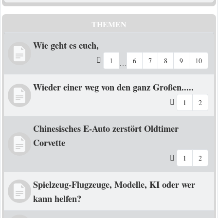
THEMEN
Wie geht es euch,
1
6
7
8
9
10
…
Wieder einer weg von den ganz Großen.....
1
2
Chinesisches E-Auto zerstört Oldtimer
Corvette
1
2
Spielzeug-Flugzeuge, Modelle, KI oder wer
kann helfen?