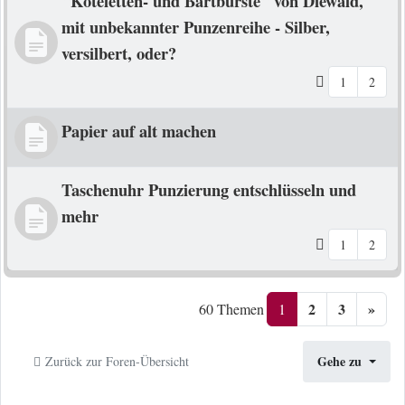
"Koteletten- und Bartbürste" von Diewald,
mit unbekannter Punzenreihe - Silber,
versilbert, oder?
1
2
Papier auf alt machen
Taschenuhr Punzierung entschlüsseln und
mehr
1
2
2
3
»
1
60 Themen
Gehe zu
Zurück zur Foren-Übersicht