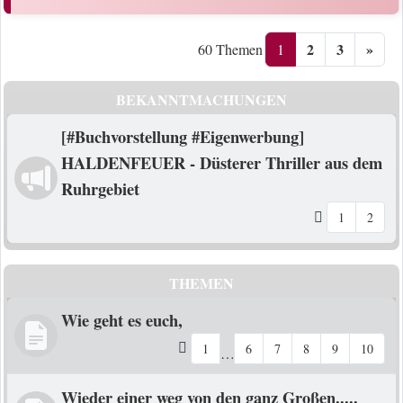
2
3
»
1
60 Themen
BEKANNTMACHUNGEN
[#Buchvorstellung #Eigenwerbung]
HALDENFEUER - Düsterer Thriller aus dem
Ruhrgebiet
1
2
THEMEN
Wie geht es euch,
1
6
7
8
9
10
…
Wieder einer weg von den ganz Großen.....