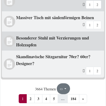
1
2
Massiver Tisch mit säulenförmigen Beinen
1
2
Besonderer Stuhl mit Verzierungen und
Holzzapfen
Skandinavische Sitzgarnitur 70er? 60er?
Designer?
1
2
1
184
3664 Themen
Seite
von
2
3
4
5
…
184
»
1