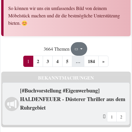
So können wir uns ein umfassendes Bild von deinem
Möbelstück machen und dir die bestmögliche Unterstützung
bieten.
1
184
3664 Themen
Seite
von
2
3
4
5
…
184
»
1
BEKANNTMACHUNGEN
[#Buchvorstellung #Eigenwerbung]
HALDENFEUER - Düsterer Thriller aus dem
Ruhrgebiet
1
2