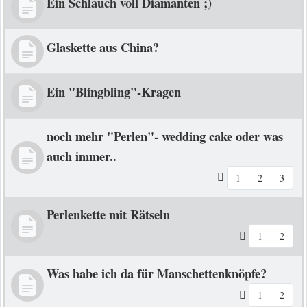
Ein Schlauch voll Diamanten ;)
Glaskette aus China?
Ein "Blingbling"-Kragen
noch mehr "Perlen"- wedding cake oder was
auch immer..
1
2
3
Perlenkette mit Rätseln
1
2
Was habe ich da für Manschettenknöpfe?
1
2