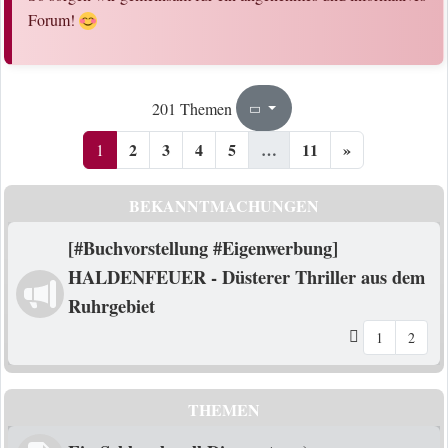
Forum!
1
11
201 Themen
Seite
von
2
3
4
5
…
11
»
1
BEKANNTMACHUNGEN
[#Buchvorstellung #Eigenwerbung]
HALDENFEUER - Düsterer Thriller aus dem
Ruhrgebiet
1
2
THEMEN