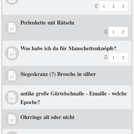
1
2
3
Perlenkette mit Rätseln
1
2
Was habe ich da für Manschettenknöpfe?
1
2
Siegeskranz (?) Brosche in silber
antike große Gürtelschnalle - Emaille - welche
Epoche?
Ohrringe alt oder nicht