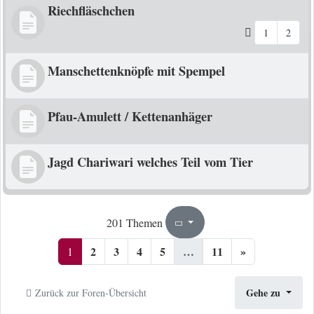
Riechfläschchen
1
2
Manschettenknöpfe mit Spempel
Pfau-Amulett / Kettenanhäger
Jagd Chariwari welches Teil vom Tier
1
11
201 Themen
Seite
von
2
3
4
5
…
11
»
1
Gehe zu
Zurück zur Foren-Übersicht