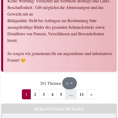
Keine Werbung: Verzichtet auf werbliche Beiträge und Links.
Beschaffenheit : Gib möglichst die Abmessungen und das
Gewicht mit an
Bildqualität: Stellt bei Anfragen zur Bestimmung bitte
aussagekräftige Bilder des gesamten Schmuckstücks sowie
Detailfotos von Punzen, Verschlüssen und Besonderheiten
bereit.
So sorgen wir gemeinsam für ein angenehmes und informatives
Forum!
1
11
201 Themen
Seite
von
2
3
4
5
…
11
»
1
BEKANNTMACHUNGEN