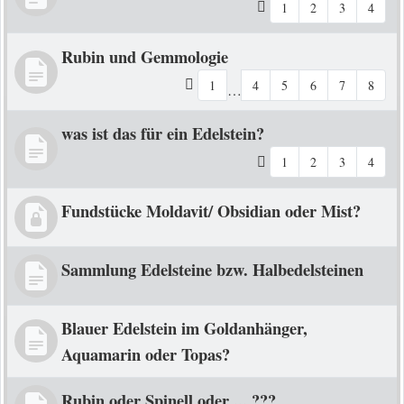
1
2
3
4
Rubin und Gemmologie
1
4
5
6
7
8
…
was ist das für ein Edelstein?
1
2
3
4
Fundstücke Moldavit/ Obsidian oder Mist?
Sammlung Edelsteine bzw. Halbedelsteinen
Blauer Edelstein im Goldanhänger,
Aquamarin oder Topas?
Rubin oder Spinell oder ... ???