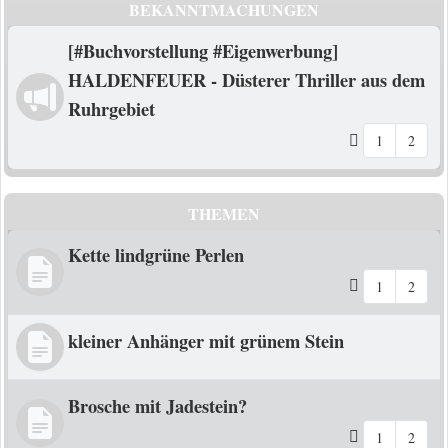
BEKANNTMACHUNGEN
[#Buchvorstellung #Eigenwerbung]
HALDENFEUER - Düsterer Thriller aus dem
Ruhrgebiet
1
2
THEMEN
Kette lindgrüne Perlen
1
2
kleiner Anhänger mit grünem Stein
Brosche mit Jadestein?
1
2