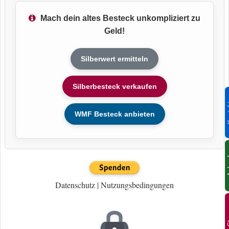
Mach dein altes Besteck unkompliziert zu
Geld!
Silberwert ermitteln
Silberbesteck verkaufen
Ko
WMF Besteck anbieten
An
Datenschutz
|
Nutzungsbedingungen
S