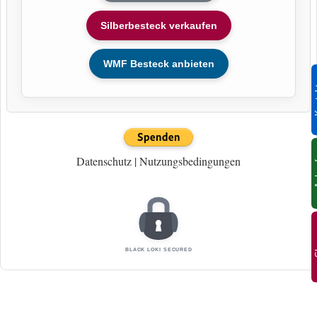
Silberbesteck verkaufen
WMF Besteck anbieten
Ko
Datenschutz
|
Nutzungsbedingungen
An
S
BLACK LOKI SECURED