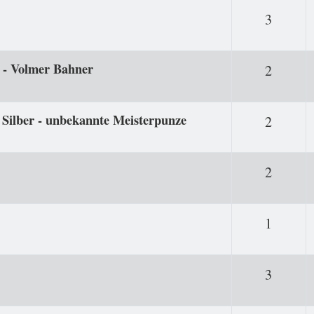
Antwor
3
 Volmer Bahner
Antwor
2
0 Silber - unbekannte Meisterpunze
Antwor
2
Antwor
2
Antwor
1
Antwor
3