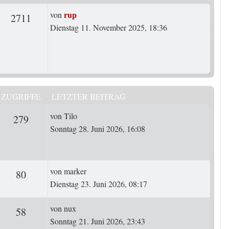
Letzter Beitrag
rup
von
rten
Zugriffe
2711
Dienstag 11. November 2025, 18:36
ZUGRIFFE
LETZTER BEITRAG
Letzter Beitrag
von
Tilo
rten
Zugriffe
279
Sonntag 28. Juni 2026, 16:08
Letzter Beitrag
von
marker
ten
Zugriffe
80
Dienstag 23. Juni 2026, 08:17
Letzter Beitrag
von
nux
ten
Zugriffe
58
Sonntag 21. Juni 2026, 23:43