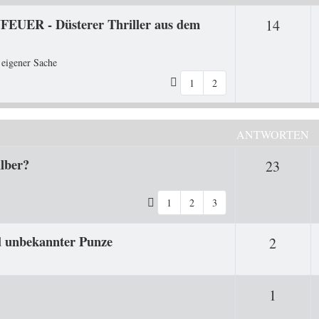
FEUER - Düsterer Thriller aus dem
Antwo
14
 eigener Sache
1
2
ANTWORTEN
ilber?
Antwo
23
1
2
3
d unbekannter Punze
Antwor
2
Antwor
1