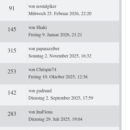
Letzter Beitrag
von
nostalgiker
ten
Zugriffe
91
Mittwoch 25. Februar 2026, 22:20
Letzter Beitrag
von
Shaki
ten
Zugriffe
145
Freitag 9. Januar 2026, 21:21
Letzter Beitrag
von
paparazziber
ten
Zugriffe
315
Sonntag 2. November 2025, 16:32
Letzter Beitrag
von
Chrispie74
ten
Zugriffe
253
Freitag 10. Oktober 2025, 12:36
Letzter Beitrag
von
gudrund
ten
Zugriffe
142
Dienstag 2. September 2025, 17:59
Letzter Beitrag
von
InaFiona
ten
Zugriffe
283
Dienstag 29. Juli 2025, 19:04