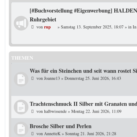
[#Buchvorstellung #Eigenwerbung] HALDEN
Ruhrgebiet
rup
von
»
Samstag 13. September 2025, 18:07
» in
In
THEMEN
Was für ein Steinchen und seit wann rostet S
von
Joanne13
»
Donnerstag 25. Juni 2026, 16:43
Trachtenschmuck II Silber mit Granaten un
von
halbwissende
»
Montag 22. Juni 2026, 11:09
Brosche Silber und Perlen
von
AnnetteK
»
Sonntag 21. Juni 2026, 21:28