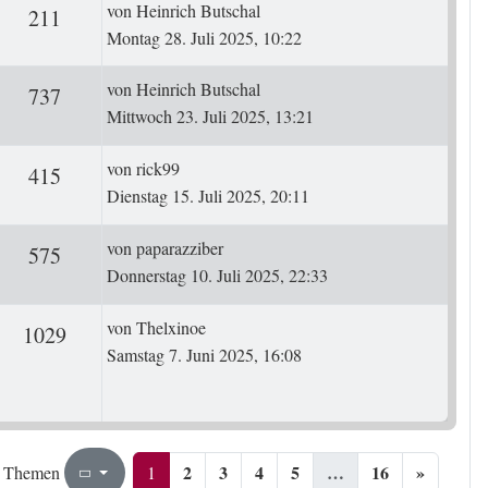
Letzter Beitrag
von
Heinrich Butschal
ten
Zugriffe
211
Montag 28. Juli 2025, 10:22
Letzter Beitrag
von
Heinrich Butschal
ten
Zugriffe
737
Mittwoch 23. Juli 2025, 13:21
Letzter Beitrag
von
rick99
ten
Zugriffe
415
Dienstag 15. Juli 2025, 20:11
Letzter Beitrag
von
paparazziber
ten
Zugriffe
575
Donnerstag 10. Juli 2025, 22:33
Letzter Beitrag
von
Thelxinoe
rten
Zugriffe
1029
Samstag 7. Juni 2025, 16:08
2
3
4
5
…
16
»
1
16
1
 Themen
Seite
von