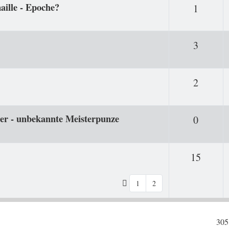
maille - Epoche?
Antwor
1
Antwor
3
Antwor
2
ber - unbekannte Meisterpunze
Antwor
0
Antwo
15
1
2
305