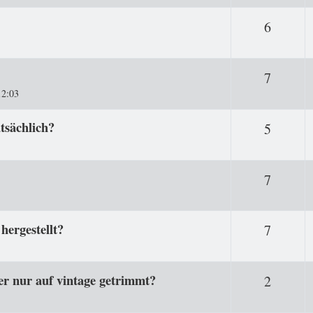
Antwor
6
Antwor
7
12:03
tsächlich?
Antwor
5
Antwor
7
hergestellt?
Antwor
7
er nur auf vintage getrimmt?
Antwor
2