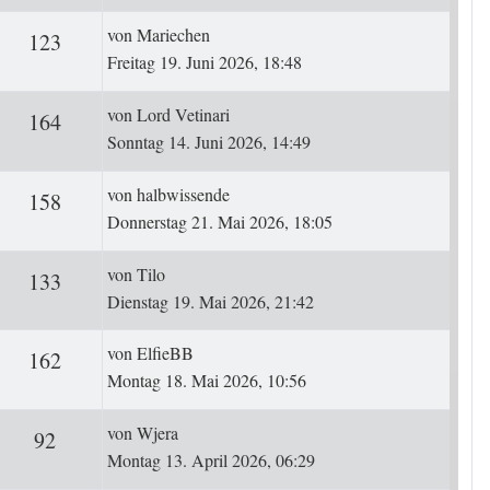
Letzter Beitrag
von
Mariechen
ten
Zugriffe
123
Freitag 19. Juni 2026, 18:48
Letzter Beitrag
von
Lord Vetinari
ten
Zugriffe
164
Sonntag 14. Juni 2026, 14:49
Letzter Beitrag
von
halbwissende
ten
Zugriffe
158
Donnerstag 21. Mai 2026, 18:05
Letzter Beitrag
von
Tilo
ten
Zugriffe
133
Dienstag 19. Mai 2026, 21:42
Letzter Beitrag
von
ElfieBB
ten
Zugriffe
162
Montag 18. Mai 2026, 10:56
Letzter Beitrag
von
Wjera
ten
Zugriffe
92
Montag 13. April 2026, 06:29