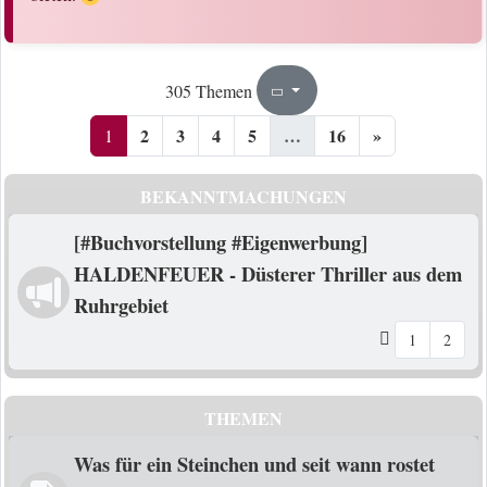
1
16
305 Themen
Seite
von
2
3
4
5
…
16
»
1
BEKANNTMACHUNGEN
[#Buchvorstellung #Eigenwerbung]
HALDENFEUER - Düsterer Thriller aus dem
Ruhrgebiet
1
2
THEMEN
Was für ein Steinchen und seit wann rostet