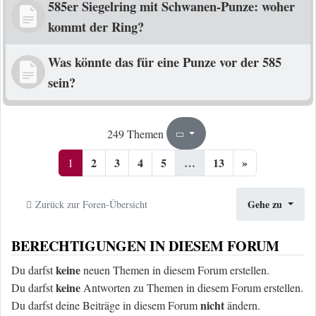
585er Siegelring mit Schwanen-Punze: woher
kommt der Ring?
Was könnte das für eine Punze vor der 585
sein?
1
13
249 Themen
Seite
von
2
3
4
5
…
13
»
1
Gehe zu
Zurück zur Foren-Übersicht
BERECHTIGUNGEN IN DIESEM FORUM
keine
Du darfst
neuen Themen in diesem Forum erstellen.
keine
Du darfst
Antworten zu Themen in diesem Forum erstellen.
nicht
Du darfst deine Beiträge in diesem Forum
ändern.