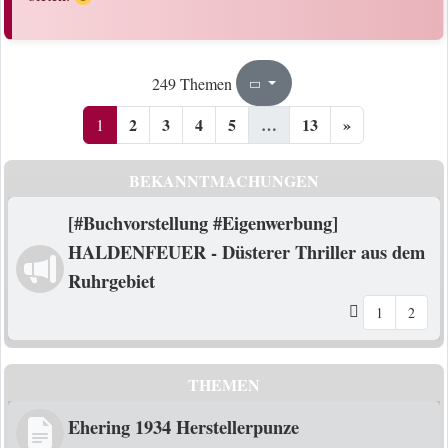
1
13
249 Themen
Seite
von
2
3
4
5
…
13
»
1
BEKANNTMACHUNGEN
[#Buchvorstellung #Eigenwerbung]
HALDENFEUER - Düsterer Thriller aus dem
Ruhrgebiet
1
2
THEMEN
Ehering 1934 Herstellerpunze