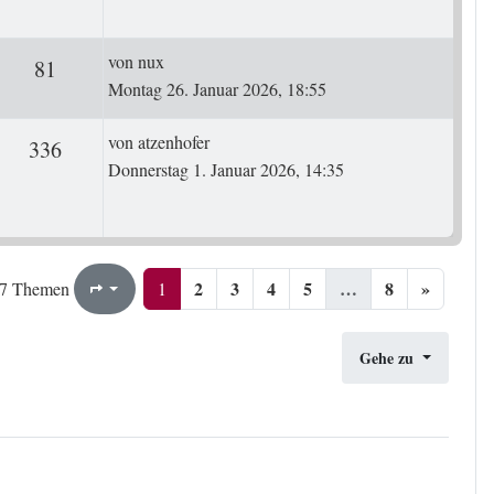
Letzter Beitrag
von
nux
ten
Zugriffe
81
Montag 26. Januar 2026, 18:55
Letzter Beitrag
von
atzenhofer
ten
Zugriffe
336
Donnerstag 1. Januar 2026, 14:35
2
3
4
5
…
8
»
1
8
1
7 Themen
Seite
von
Gehe zu