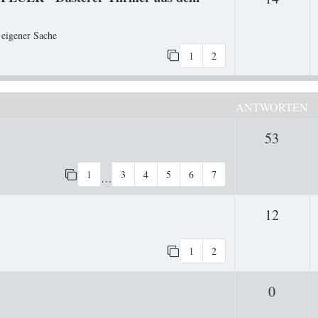
 eigener Sache
1
2
ANTWORTEN
Antwo
53
1
3
4
5
6
7
…
Antwo
12
1
2
Antwor
0