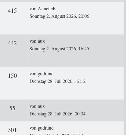
Letzter Beitrag
von
AnnetteK
rten
Zugriffe
415
Sonntag 2. August 2026, 20:06
Letzter Beitrag
von
nux
rten
Zugriffe
442
Sonntag 2. August 2026, 16:45
Letzter Beitrag
von
gudrund
ten
Zugriffe
150
Dienstag 28. Juli 2026, 12:12
Letzter Beitrag
von
nux
ten
Zugriffe
55
Dienstag 28. Juli 2026, 00:34
Letzter Beitrag
von
gudrund
rten
Zugriffe
301