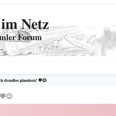
 im Netz
mmler Forum
ch drauflos plaudern! 💬😊
 💬😊