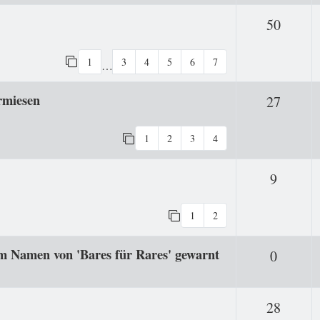
Antwo
50
1
3
4
5
6
7
…
rmiesen
Antwo
27
1
2
3
4
Antwor
9
1
2
im Namen von 'Bares für Rares' gewarnt
Antwor
0
Antwo
28