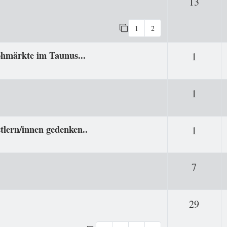
Antwo
13
1
2
ohmärkte im Taunus...
Antwor
1
Antwor
1
tlern/innen gedenken..
Antwor
1
Antwor
7
Antwo
29