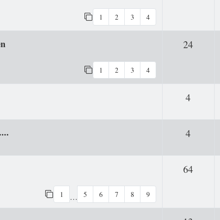
1
2
3
4
en
Antwo
24
1
2
3
4
Antwor
4
...
Antwor
4
Antwo
64
1
5
6
7
8
9
…