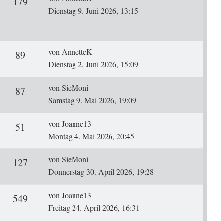
rten
Zugriffe
179
Dienstag 9. Juni 2026, 13:15
Letzter Beitrag
von
AnnetteK
ten
Zugriffe
89
Dienstag 2. Juni 2026, 15:09
Letzter Beitrag
von
SieMoni
ten
Zugriffe
87
Samstag 9. Mai 2026, 19:09
Letzter Beitrag
von
Joanne13
ten
Zugriffe
51
Montag 4. Mai 2026, 20:45
Letzter Beitrag
von
SieMoni
ten
Zugriffe
127
Donnerstag 30. April 2026, 19:28
Letzter Beitrag
von
Joanne13
rten
Zugriffe
549
Freitag 24. April 2026, 16:31