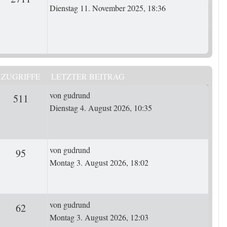
Dienstag 11. November 2025, 18:36
ZUGRIFFE
LETZTER BEITRAG
Letzter Beitrag
von
gudrund
rten
Zugriffe
511
Dienstag 4. August 2026, 10:35
Letzter Beitrag
von
gudrund
rten
Zugriffe
95
Montag 3. August 2026, 18:02
Letzter Beitrag
von
gudrund
ten
Zugriffe
62
Montag 3. August 2026, 12:03