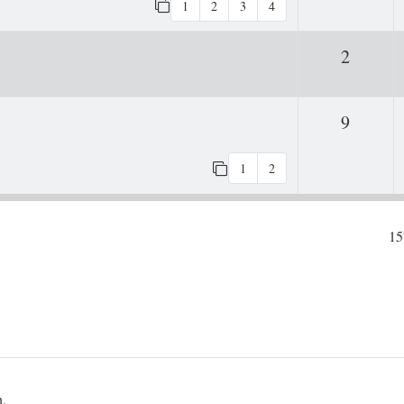
1
2
3
4
Antwor
2
Antwor
9
1
2
15
n.