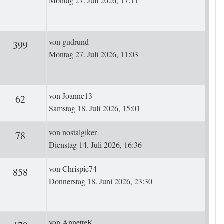
Montag 27. Juli 2026, 17:11
Letzter Beitrag
von
gudrund
rten
Zugriffe
399
Montag 27. Juli 2026, 11:03
Letzter Beitrag
von
Joanne13
ten
Zugriffe
62
Samstag 18. Juli 2026, 15:01
Letzter Beitrag
von
nostalgiker
ten
Zugriffe
78
Dienstag 14. Juli 2026, 16:36
Letzter Beitrag
von
Chrispie74
rten
Zugriffe
858
Donnerstag 18. Juni 2026, 23:30
Letzter Beitrag
von
AnnetteK