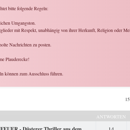
htet bitte folgende Regeln:
flichen Umgangston.
glieder mit Respekt, unabhängig von ihrer Herkunft, Religion oder Me
olte Nachrichten zu posten.
me Plauderecke!
eln können zum Ausschluss führen.
15
ANTWORTEN
FEUER - Düsterer Thriller aus dem
Antwo
14