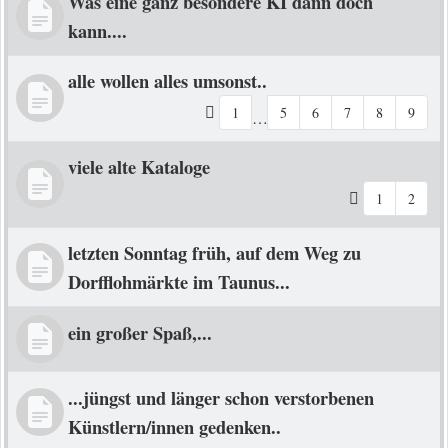
Was eine ganz besondere KI dann doch
kann....
alle wollen alles umsonst..
1
5
6
7
8
9
…
viele alte Kataloge
1
2
letzten Sonntag früh, auf dem Weg zu
Dorfflohmärkte im Taunus...
ein großer Spaß,...
...jüngst und länger schon verstorbenen
Künstlern/innen gedenken..