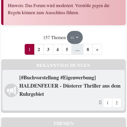
Hinweis: Das Forum wird moderiert. Verstöße gegen die
Regeln können zum Ausschluss führen.
1
8
157 Themen
Seite
von
2
3
4
5
…
8
»
1
BEKANNTMACHUNGEN
[#Buchvorstellung #Eigenwerbung]
HALDENFEUER - Düsterer Thriller aus dem
Ruhrgebiet
1
2
THEMEN