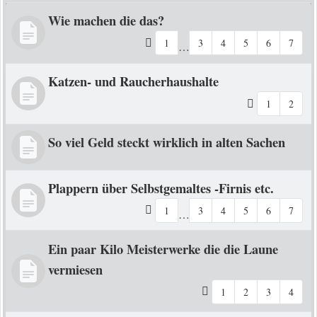
Wie machen die das?
1
3
4
5
6
7
…
Katzen- und Raucherhaushalte
1
2
So viel Geld steckt wirklich in alten Sachen
Plappern über Selbstgemaltes -Firnis etc.
1
3
4
5
6
7
…
Ein paar Kilo Meisterwerke die die Laune
vermiesen
1
2
3
4