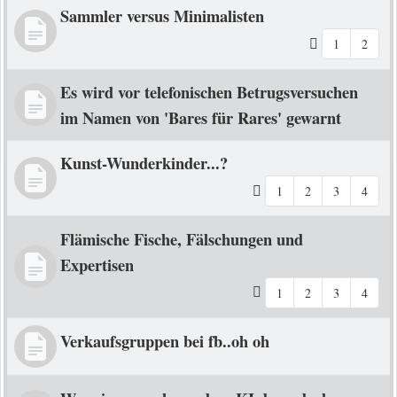
Sammler versus Minimalisten
1
2
Es wird vor telefonischen Betrugsversuchen
im Namen von 'Bares für Rares' gewarnt
Kunst-Wunderkinder...?
1
2
3
4
Flämische Fische, Fälschungen und
Expertisen
1
2
3
4
Verkaufsgruppen bei fb..oh oh