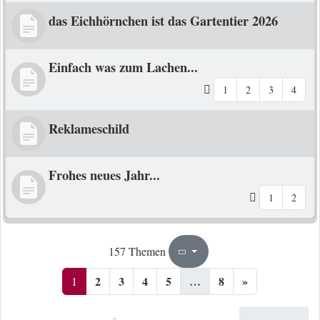
das Eichhörnchen ist das Gartentier 2026
Einfach was zum Lachen...
1
2
3
4
Reklameschild
Frohes neues Jahr...
1
2
1
8
157 Themen
Seite
von
2
3
4
5
…
8
»
1