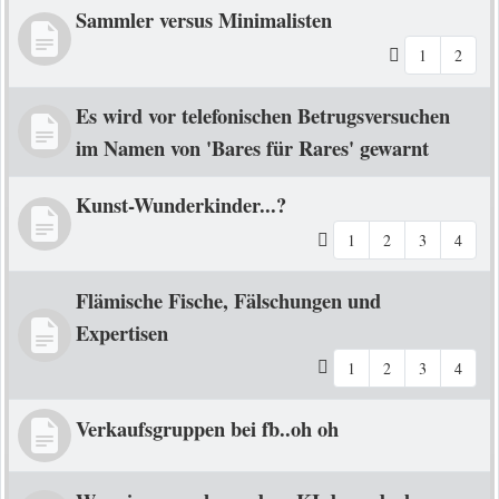
Sammler versus Minimalisten
1
2
Es wird vor telefonischen Betrugsversuchen
im Namen von 'Bares für Rares' gewarnt
Kunst-Wunderkinder...?
1
2
3
4
Flämische Fische, Fälschungen und
Expertisen
1
2
3
4
Verkaufsgruppen bei fb..oh oh