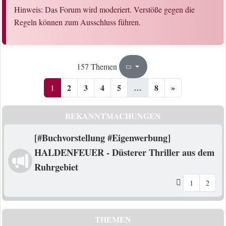
Hinweis: Das Forum wird moderiert. Verstöße gegen die
Regeln können zum Ausschluss führen.
1
8
157 Themen
Seite
von
2
3
4
5
…
8
»
1
BEKANNTMACHUNGEN
[#Buchvorstellung #Eigenwerbung]
HALDENFEUER - Düsterer Thriller aus dem
Ruhrgebiet
1
2
THEMEN