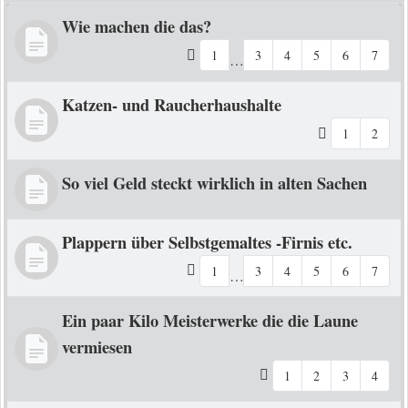
Wie machen die das?
1
3
4
5
6
7
…
Katzen- und Raucherhaushalte
1
2
So viel Geld steckt wirklich in alten Sachen
Plappern über Selbstgemaltes -Firnis etc.
1
3
4
5
6
7
…
Ein paar Kilo Meisterwerke die die Laune
vermiesen
1
2
3
4