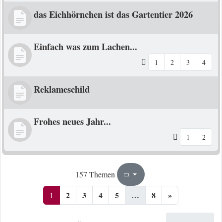
das Eichhörnchen ist das Gartentier 2026
Einfach was zum Lachen...
1
2
3
4
Reklameschild
Frohes neues Jahr...
1
2
1
8
157 Themen
Seite
von
2
3
4
5
…
8
»
1