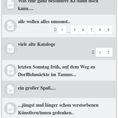
Was eine ganz besondere KI dann doch
kann....
alle wollen alles umsonst..
1
5
6
7
8
9
…
viele alte Kataloge
1
2
letzten Sonntag früh, auf dem Weg zu
Dorfflohmärkte im Taunus...
ein großer Spaß,...
...jüngst und länger schon verstorbenen
Künstlern/innen gedenken..